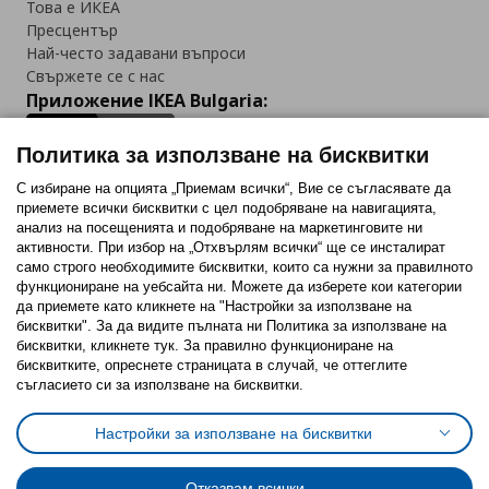
Това е ИКЕА
Пресцентър
Най-често задавани въпроси
Свържете се с нас
Приложение IKEA Bulgaria:
Политика за използване на бисквитки
С избиране на опцията „Приемам всички“, Вие се съгласявате да
приемете всички бисквитки с цел подобряване на навигацията,
Последвайте ни:
анализ на посещенията и подобряване на маркетинговите ни
активности. При избор на „Отхвърлям всички“ ще се инсталират
Facebook
Twitter
Youtube
Pinterest
Instagram
само строго необходимитe бисквитки, които са нужни за правилното
функциониране на уебсайта ни. Можете да изберете кои категории
да приемете като кликнете на "Настройки за използване на
бисквитки". За да видите пълната ни Политика за използване на
бисквитки, кликнете тук. За правилно функциониране на
бисквитките, опреснете страницата в случай, че оттеглите
съгласието си за използване на бисквитки.
Политика за използване на бисквитки (Cookies)
Избор на настройки за използване на бисквитки
Настройки за използване на бисквитки
Условия за ползване на ikea.bg
Обща политика за личните данни
Политика за защита на личните данни на ikea.bg
Общи условия на програма IKEA Family
Отказвам всички