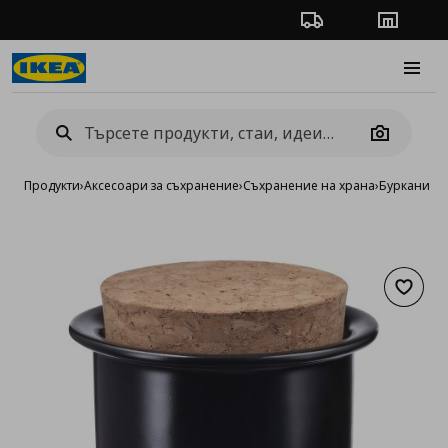
Проследяване на п
Магази
Burge
Camera
Продукти
›
Аксесоари за съхранение
›
Съхранение на храна
›
Буркани и 
Добав