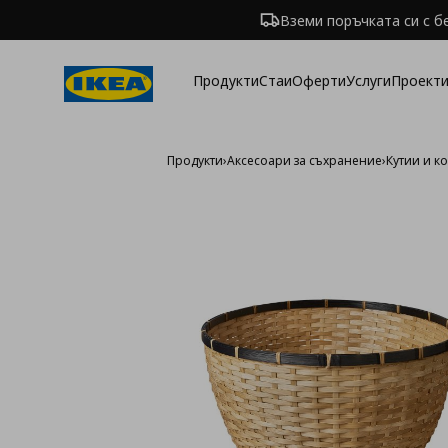
Вземи поръчката си с б
Продукти
Стаи
Оферти
Услуги
Проекти
Продукти
›
Аксесоари за съхранение
›
Кутии и к