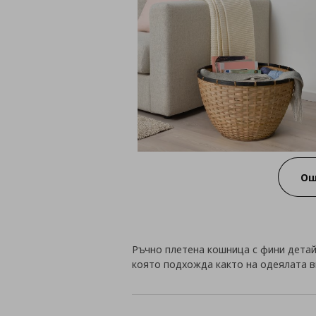
Ощ
Ръчно плетена кошница с фини детай
която подхожда както на одеялата ви