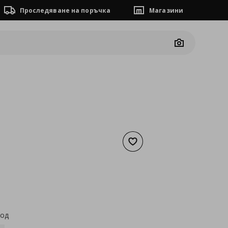
Проследяване на поръчка
Магазини
Camera
Добави към списъка с люб
а
35,74 €
код