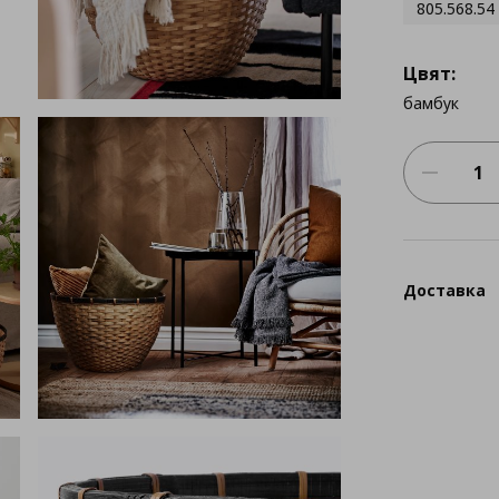
805.568.54
Цвят:
бамбук
Доставка