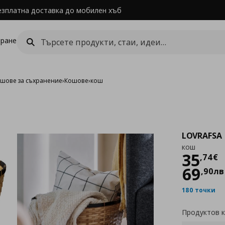
езплатна доставка до мобилен хъб
ране
ошове за съхранение
›
Кошове
›
кош
LOVRAFSA
кош
Цен
35
,
74
€
69
,
90
лв
180 точки
Продуктов 