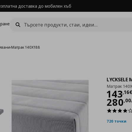
езплатна доставка до мобилен хъб
ране
дивани
›
Матрак 140X188
LYCKSELE
Матрак 140X
Цен
143
,
16
280
,
00
720 точки