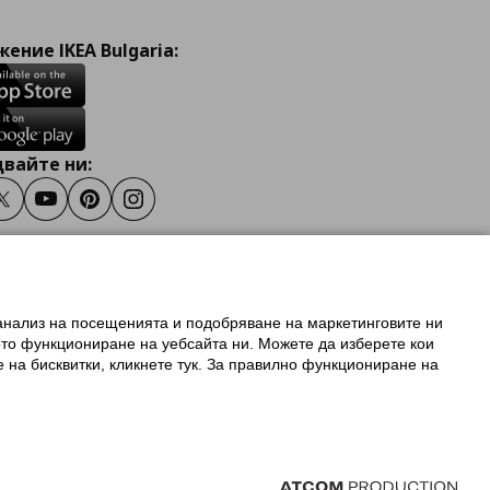
ение IKEA Bulgaria:
вайте ни:
ook
Twitter
Youtube
Pinterest
Instagram
 анализ на посещенията и подобряване на маркетинговите ни
олзване на ikea.bg
ото функциониране на уебсайта ни. Можете да изберете кои
 IKEA Family
е на бисквитки, кликнете тук. За правилно функциониране на