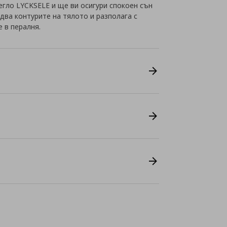
егло LYCKSELE и ще ви осигури спокоен сън
едва контурите на тялото и разполага с
е в пералня.