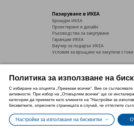
Пазаруване в ИКЕА
Брошури ИКЕА
Проектиране и дизайн
Ръководства за закупуване
Гаранции ИКЕА
Ваучер за подарък ИКЕА
Условия за връщане на закупени стоки
Политика за използване на бис
С избиране на опцията „Приемам всички“, Вие се съгласявате
Политика за използване на бискви
активности. При избор на „Отхвърлям всички“ ще се инсталир
Обща политика за личните данни
категории да приемете като кликнете на "Настройки за използв
Политика за защита на лични данн
бисквитките, опреснете страницата в случай, че оттеглите съгл
Настройки за използване на бисквитки
О
© Inter-IKEA Systems B.V. 1999 - 2025