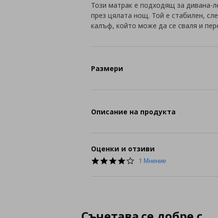
Този матрак е подходящ за дивана-л
през цялата нощ. Той е стабилен, сл
калъф, който може да се сваля и пер
Размери
Описание на продукта
Оценки и отзиви
4.0
1 Мнение
star
rating
Съчетава се добре с