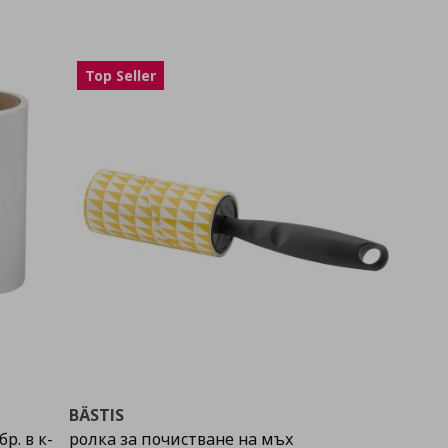
Top Seller
BÄSTIS
р. в к-
ролка за почистване на мъх