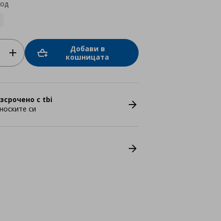
код
Добави в
кошницата
зсрочено с tbi
носките си