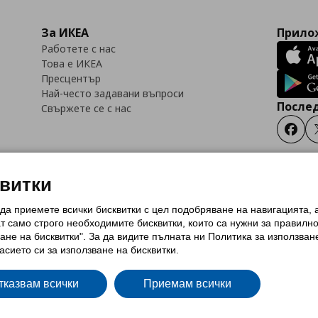
За ИКЕА
Прилож
Работете с нас
Това е ИКЕА
Пресцентър
Най-често задавани въпроси
Послед
Свържете се с нас
Faceb
квитки
 да приемете всички бисквитки с цел подобряване на навигацията,
тки (Cookies)
Избор на настройки за използване на бисквитки
Условия за п
ат само строго необходимитe бисквитки, които са нужни за правилн
Политика за защита на личните данни на ikea.bg
Общи условия на програма
ане на бисквитки". За да видите пълната ни Политика за използван
и на програма IKEA Family
асието си за използване на бисквитки.
тказвам всички
Приемам всички