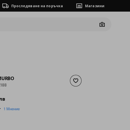
Проследяване на поръчка
Магазини
Camera
 MURBO
Добави към списъка с люб
188
а
143,16 €
€
лв
4.0
1 Мнение
star
rating