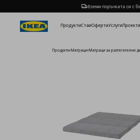
Вземи поръчката си с б
Продукти
Стаи
Оферти
Услуги
Проекти
Продукти
›
Матраци
›
Матраци за разтегателни 