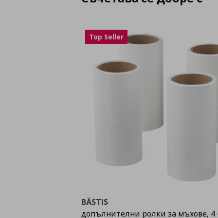
Top Seller
BÄSTIS
допълнителни ролки за мъхове, 4 б