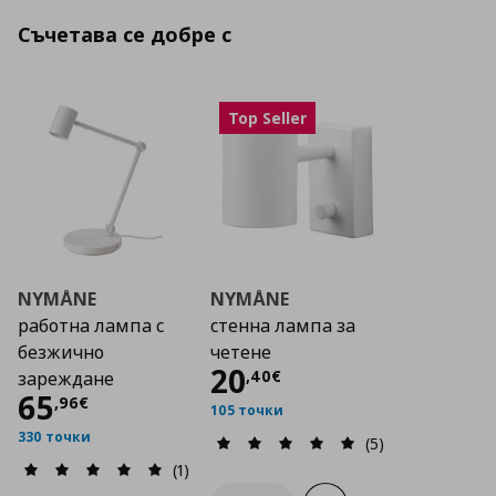
Съчетава се добре с
Top Seller
NYMÅNE
NYMÅNE
работна лампа с
стенна лампа за
безжично
четене
Цена
20,40 €
20
,
40
€
зареждане
Цена
65,96 €
65
,
96
€
105 точки
330 точки
(5)
(1)