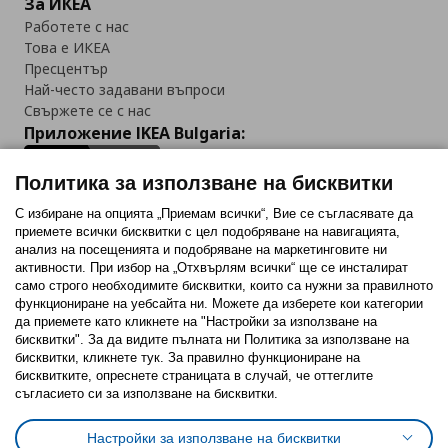
За ИКЕА
Работете с нас
Това е ИКЕА
Пресцентър
Най-често задавани въпроси
Свържете се с нас
Приложение IKEA Bulgaria:
Политика за използване на бисквитки
С избиране на опцията „Приемам всички“, Вие се съгласявате да
приемете всички бисквитки с цел подобряване на навигацията,
Последвайте ни:
анализ на посещенията и подобряване на маркетинговите ни
активности. При избор на „Отхвърлям всички“ ще се инсталират
Facebook
Twitter
Youtube
Pinterest
Instagram
само строго необходимитe бисквитки, които са нужни за правилното
функциониране на уебсайта ни. Можете да изберете кои категории
да приемете като кликнете на "Настройки за използване на
бисквитки". За да видите пълната ни Политика за използване на
бисквитки, кликнете тук. За правилно функциониране на
бисквитките, опреснете страницата в случай, че оттеглите
съгласието си за използване на бисквитки.
Политика за използване на бисквитки (Cookies)
Избор на настройки за използване на бисквитки
Настройки за използване на бисквитки
Условия за ползване на ikea.bg
Обща политика за личните данни