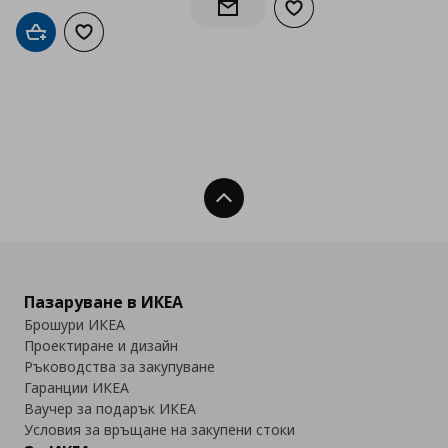
Добави към списъка с
Информирай ме за наличност
Добави в кошницата
Добави към списъка с любими
Нагоре
Пазаруване в ИКЕА
Брошури ИКЕА
Проектиране и дизайн
Ръководства за закупуване
Гаранции ИКЕА
Ваучер за подарък ИКЕА
Условия за връщане на закупени стоки