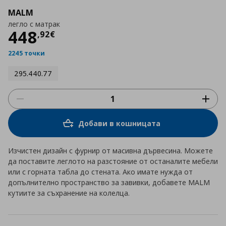
MALM
легло с матрак
Цена
448,92 €
448
,
92
€
2245 точки
295.440.77
Добави в кошницата
Изчистен дизайн с фурнир от масивна дървесина. Можете
да поставите леглото на разстояние от останалите мебели
или с горната табла до стената. Ако имате нужда от
допълнително пространство за завивки, добавете MALM
кутиите за съхранение на колелца.