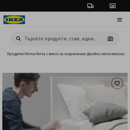
Проследяване на п
Магази
Burge
Camera
Продукти
›
Легла
›
Легла с място за съхранение
›
Двойно легло
›
високо ле
Добав