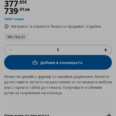
Цена
377,85 €
377
,
85
€
739
,
01
лв
1890 точки
Матракът и спалното бельо се продават отделно.
991.763.21
Добави в кошницата
Изчистен дизайн с фурнир от масивна дървесина. Можете
да поставите леглото на разстояние от останалите мебели
или с горната табла до стената. Получавате и обемни
кутии за съхранение на колелца.
Описание на продукта