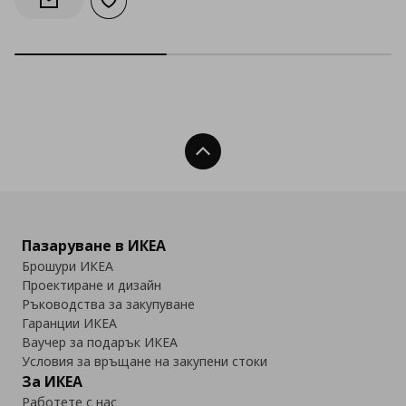
Добави към списъка с любими
Информирай ме за наличност
Нагоре
Пазаруване в ИКЕА
Брошури ИКЕА
Проектиране и дизайн
Ръководства за закупуване
Гаранции ИКЕА
Ваучер за подарък ИКЕА
Условия за връщане на закупени стоки
За ИКЕА
Работете с нас