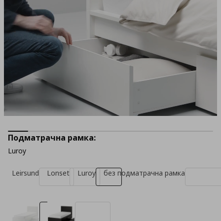
Подматрачна рамка:
Luroy
Leirsund
Lonset
Luroy
без подматрачна рамка