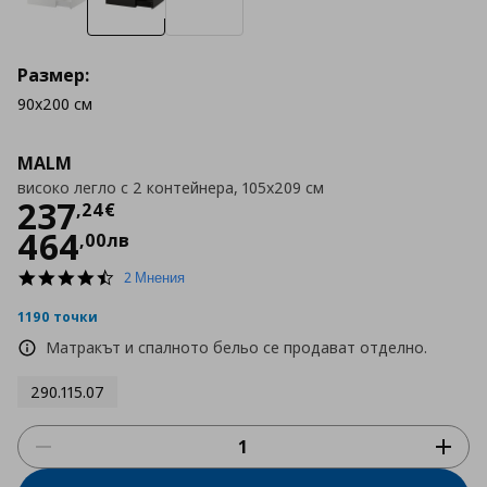
Размер:
90x200 см
MALM
високо легло с 2 контейнера, 105x209 см
Цена
237,24 €
237
,
24
€
464
,
00
лв
4.5
2 Мнения
star
rating
1190 точки
Матракът и спалното бельо се продават отделно.
290.115.07