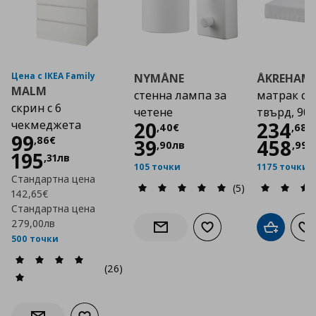
Цена с IKEA Family
NYMÅNE
ÅKREHAM
MALM
стенна лампа за
матрак с п
скрин с 6
четене
твърд, 90
Цена
20,40 €
Цена
чекмеджета
20
234
,
40
€
,
68
€
Цена
99,86 €
99
,
86
€
39
458
,
90
лв
,
99
л
195
,
31
лв
105 точки
1175 точки
Стандартна цена
(5)
142,65€
Стандартна цена
279,00лв
Добави към списъка с
Добави в
До
Информирай ме за наличност
500 точки
(26)