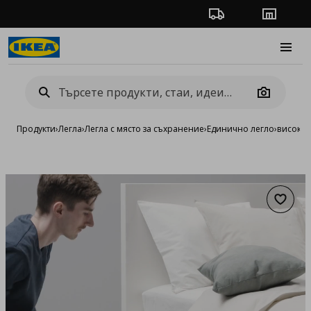
Проследяване на п
Магази
Burge
Camera
Продукти
›
Легла
›
Легла с място за съхранение
›
Единично легло
›
високо 
Добав