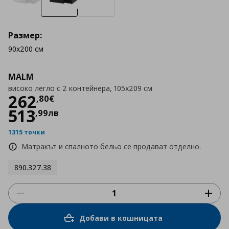
Размер:
90x200 см
MALM
високо легло с 2 контейнера, 105x209 см
Цена
262,80 €
262
,
80
€
513
,
99
лв
1315 точки
Матракът и спалното бельо се продават отделно.
890.327.38
Добави в кошницата