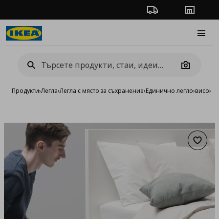
Проследяване на п
Магази
Burge
Camera
Продукти
›
Легла
›
Легла с място за съхранение
›
Единично легло
›
високо 
Добав