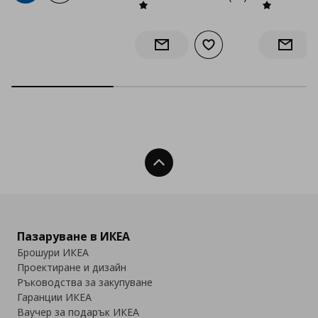
Добави към списъка с
Информирай ме за наличност
Информ
Нагоре
Пазаруване в ИКЕА
Брошури ИКЕА
Проектиране и дизайн
Ръководства за закупуване
Гаранции ИКЕА
Ваучер за подарък ИКЕА