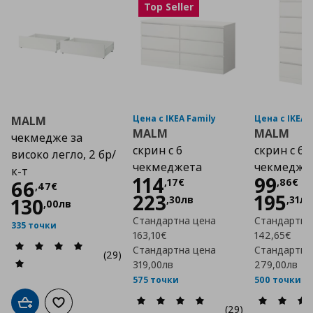
Top Seller
Цена с IKEA Family
Цена с IKEA 
MALM
MALM
MALM
чекмедже за
скрин с 6
скрин с 6
високо легло, 2 бр/
чекмеджета
чекмедже
к-т
Цена
114,17 €
Цена
114
99
,
17
€
,
86
€
Цена
66,47 €
66
,
47
€
223
195
,
30
лв
,
31
лв
130
,
00
лв
Стандартна цена
Стандартна
335 точки
163,10€
142,65€
Стандартна цена
Стандартна
(29)
319,00лв
279,00лв
575 точки
500 точки
Добави в кошницата
Добави към списъка с любими
(29)