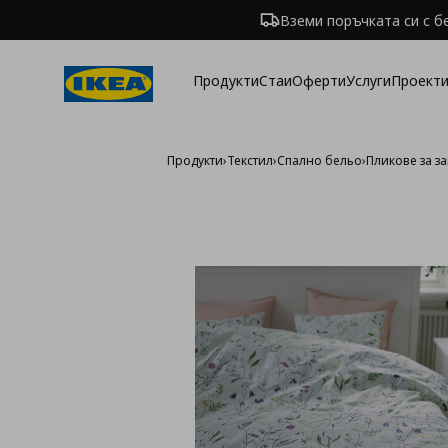
Вземи поръчката си с б
Продукти
Стаи
Оферти
Услуги
Проекти
Продукти
›
Текстил
›
Спално бельо
›
Пликове за з