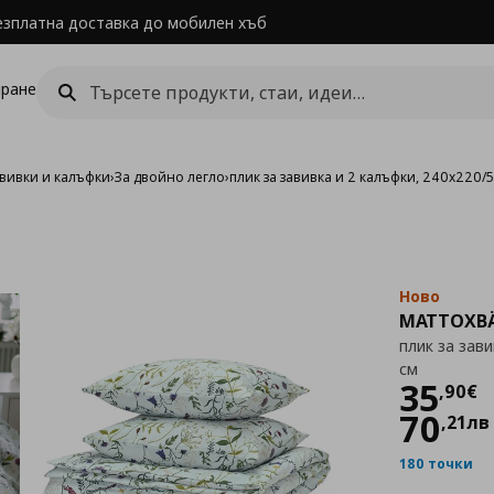
езплатна доставка до мобилен хъб
ране
авивки и калъфки
›
За двойно легло
›
плик за завивка и 2 калъфки, 240x220/
Ново
MATTOXB
плик за зав
см
Цен
35
,
90
€
70
,
21
лв
180 точки