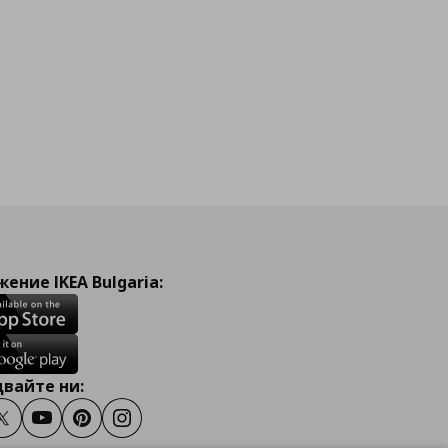
ение IKEA Bulgaria:
вайте ни:
ook
Twitter
Youtube
Pinterest
Instagram