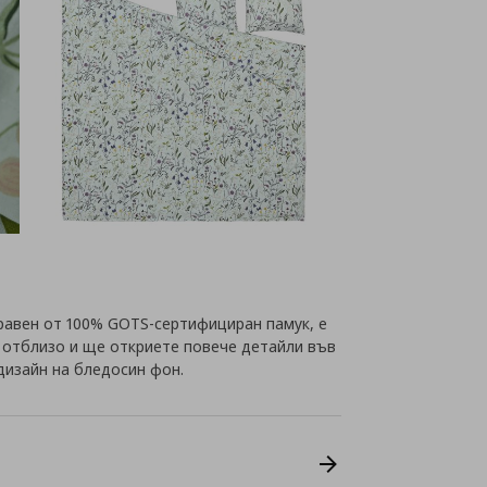
авен от 100% GOTS-сертифициран памук, е
 отблизо и ще откриете повече детайли във
дизайн на бледосин фон.