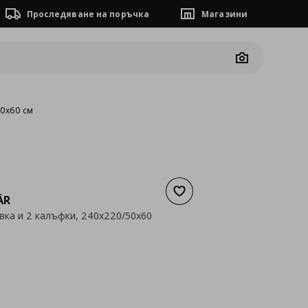
Проследяване на поръчка
Магазини
Camera
50x60 см
Добави към списъка с люб
ÄR
ивка и 2 калъфки, 240x220/50x60
а
35,90 €