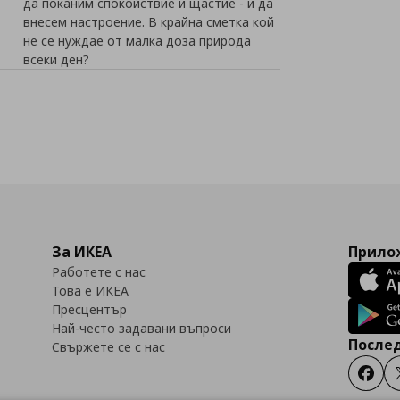
да поканим спокойствие и щастие - и да
внесем настроение. В крайна сметка кой
не се нуждае от малка доза природа
всеки ден?
За ИКЕА
Прилож
Работете с нас
Това е ИКЕА
Пресцентър
Най-често задавани въпроси
Послед
Свържете се с нас
Faceb