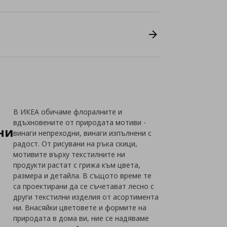
В ИКЕА обичаме флоралните и
вдъхновените от природата мотиви -
ни
винаги непреходни, винаги изпълнени с
радост. От рисувани на ръка скици,
мотивите върху текстилните ни
продукти растат с грижа към цвета,
размера и детайла. В същото време те
са проектирани да се съчетават лесно с
други текстилни изделия от асортимента
ни. Внасяйки цветовете и формите на
природата в дома ви, ние се надяваме