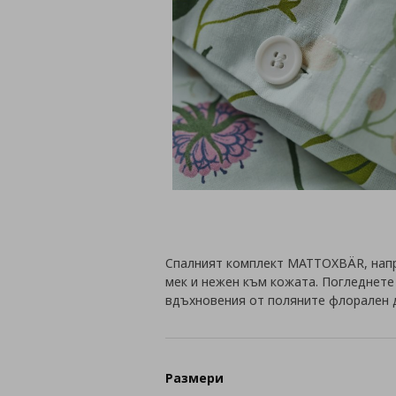
Спалният комплект MATTOXBÄR, напр
мек и нежен към кожата. Погледнете
вдъхновения от поляните флорален 
Размери