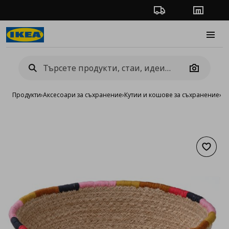
Проследяване на п
Магази
Burge
Camera
Продукти
›
Аксесоари за съхранение
›
Кутии и кошове за съхранение
›
К
Добав