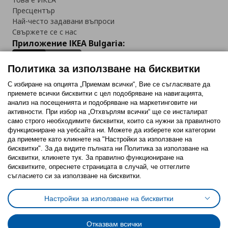
Пресцентър
Най-често задавани въпроси
Свържете се с нас
Приложение IKEA Bulgaria:
Политика за използване на бисквитки
С избиране на опцията „Приемам всички“, Вие се съгласявате да
приемете всички бисквитки с цел подобряване на навигацията,
Последвайте ни:
анализ на посещенията и подобряване на маркетинговите ни
активности. При избор на „Отхвърлям всички“ ще се инсталират
Facebook
Twitter
Youtube
Pinterest
Instagram
само строго необходимитe бисквитки, които са нужни за правилното
функциониране на уебсайта ни. Можете да изберете кои категории
да приемете като кликнете на "Настройки за използване на
бисквитки". За да видите пълната ни Политика за използване на
бисквитки, кликнете тук. За правилно функциониране на
бисквитките, опреснете страницата в случай, че оттеглите
съгласието си за използване на бисквитки.
Политика за използване на бисквитки (Cookies)
Избор на настройки за използване на бисквитки
Настройки за използване на бисквитки
Условия за ползване на ikea.bg
Обща политика за личните данни
Политика за защита на личните данни на ikea.bg
Общи условия на програма IKEA Family
Отказвам всички