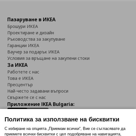
Пазаруване в ИКЕА
Брошури ИКЕА
Проектиране и дизайн
Ръководства за закупуване
Гаранции ИКЕА
Ваучер за подарък ИКЕА
Условия за връщане на закупени стоки
За ИКЕА
Работете с нас
Това е ИКЕА
Пресцентър
Най-често задавани въпроси
Свържете се с нас
Приложение IKEA Bulgaria:
Политика за използване на бисквитки
С избиране на опцията „Приемам всички“, Вие се съгласявате да
приемете всички бисквитки с цел подобряване на навигацията,
Последвайте ни: