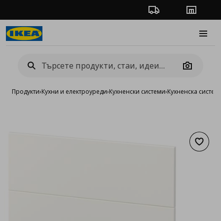
Проследяване на п
Магази
Burge
Camera
Продукти
›
Кухни и електроуреди
›
Кухненски системи
›
Кухненска систе
Добав