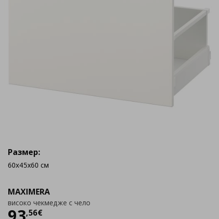
Размер:
60x45x60 см
MAXIMERA
високо чекмедже с чело
Цена
93,56 €
93
,
56
€