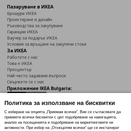
Пазаруване в ИКЕА
Брошури ИКЕА
Проектиране и дизайн
Ръководства за закупуване
Гаранции ИКЕА
Ваучер за подарък ИКЕА
Условия за връщане на закупени стоки
За ИКЕА
Работете с нас
Това е ИКЕА
Пресцентър
Най-често задавани въпроси
Свържете се с нас
Приложение IKEA Bulgaria:
Политика за използване на бисквитки
С избиране на опцията „Приемам всички“, Вие се съгласявате да
приемете всички бисквитки с цел подобряване на навигацията,
Последвайте ни:
анализ на посещенията и подобряване на маркетинговите ни
активности. При избор на „Отхвърлям всички“ ще се инсталират
Facebook
Twitter
Youtube
Pinterest
Instagram