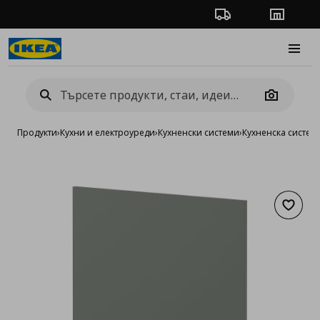
Проследяване на п
Магази
Burge
Camera
Продукти
›
Кухни и електроуреди
›
Кухненски системи
›
Кухненска систе
Добав