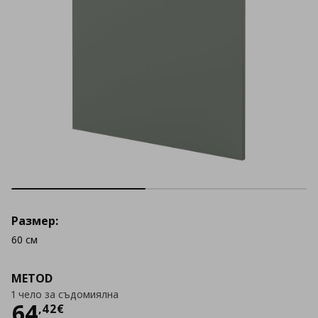
Размер:
60 см
METOD
1 чело за съдомиялна
Цена
64,42 €
64
,
42
€