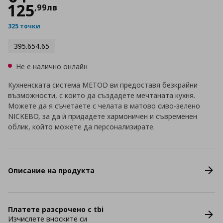
125
,
99
лв
325 точки
395.654.65
Не е налично онлайн
Кухненската система METOD ви предоставя безкрайни
възможности, с които да създадете мечтаната кухня.
Можете да я съчетаете с челата в матово сиво-зелено
NICKEBO, за да ѝ придадете хармоничен и съвременен
облик, който можете да персонализирате.
Описание на продукта
Платете разсрочено с tbi
Изчислете вноските си