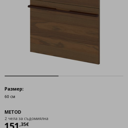
Размер:
60 см
METOD
2 чела за съдомиялна
Цена
151,35 €
151
,
35
€