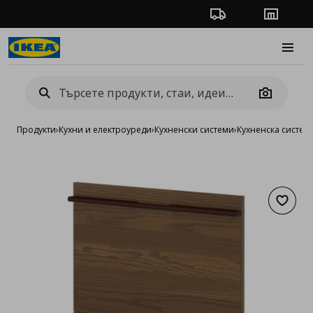
Проследяване на п
Магази
Burge
Camera
Продукти
›
Кухни и електроуреди
›
Кухненски системи
›
Кухненска систе
Добав