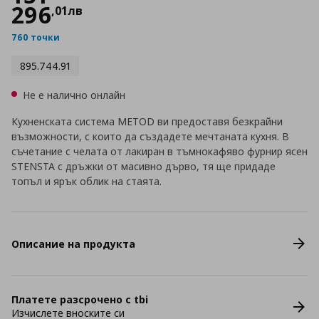
296
,
01
лв
760 точки
895.744.91
Не е налично онлайн
Кухненската система METOD ви предоставя безкрайни
възможности, с които да създадете мечтаната кухня. В
съчетание с челата от лакиран в тъмнокафяво фурнир ясен
STENSTA с дръжки от масивно дърво, тя ще придаде
топъл и ярък облик на стаята.
Описание на продукта
Платете разсрочено с tbi
Изчислете вноските си