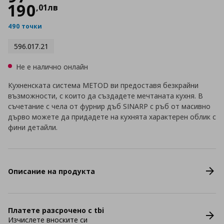
190
,
01
лв
490 точки
596.017.21
Не е налично онлайн
Кухненската система METOD ви предоставя безкрайни
възможности, с които да създадете мечтаната кухня. В
съчетание с чела от фурнир дъб SINARP с ръб от масивно
дърво можете да придадете на кухнята характерен облик с
фини детайли.
Описание на продукта
Платете разсрочено с tbi
Изчислете вноските си