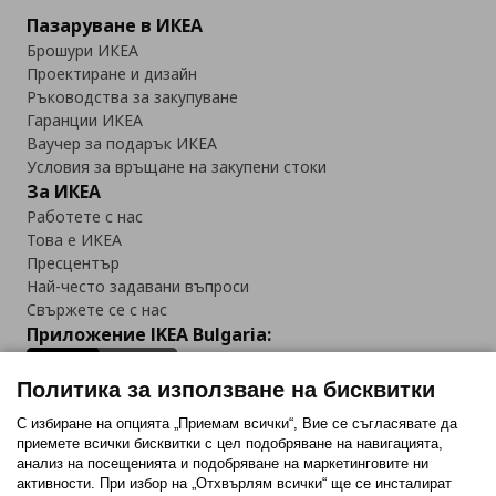
Пазаруване в ИКЕА
Брошури ИКЕА
Проектиране и дизайн
Ръководства за закупуване
Гаранции ИКЕА
Ваучер за подарък ИКЕА
Условия за връщане на закупени стоки
За ИКЕА
Работете с нас
Това е ИКЕА
Пресцентър
Най-често задавани въпроси
Свържете се с нас
Приложение IKEA Bulgaria:
Политика за използване на бисквитки
С избиране на опцията „Приемам всички“, Вие се съгласявате да
приемете всички бисквитки с цел подобряване на навигацията,
Последвайте ни:
анализ на посещенията и подобряване на маркетинговите ни
активности. При избор на „Отхвърлям всички“ ще се инсталират
Facebook
Twitter
Youtube
Pinterest
Instagram