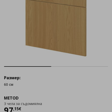
Размер:
60 см
METOD
3 чела за съдомиялна
Цена
97,15 €
97
,
15
€