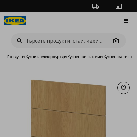
Проследяване на п
Магази
Burge
Camera
Продукти
›
Кухни и електроуреди
›
Кухненски системи
›
Кухненска систе
Добав