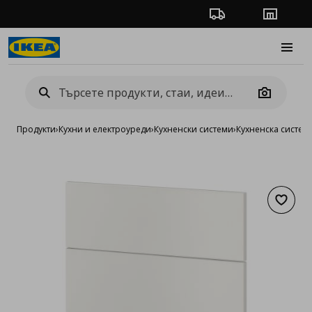
Проследяване на п
Магази
Burge
Camera
Продукти
›
Кухни и електроуреди
›
Кухненски системи
›
Кухненска систе
Добав