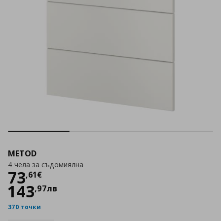
METOD
4 чела за съдомиялна
Цена
73,61 €
73
,
61
€
143
,
97
лв
370 точки