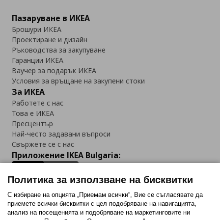
Пазаруване в ИКЕА
Брошури ИКЕА
Проектиране и дизайн
Ръководства за закупуване
Гаранции ИКЕА
Ваучер за подарък ИКЕА
Условия за връщане на закупени стоки
За ИКЕА
Работете с нас
Това е ИКЕА
Пресцентър
Най-често задавани въпроси
Свържете се с нас
Приложение IKEA Bulgaria:
Политика за използване на бисквитки
С избиране на опцията „Приемам всички“, Вие се съгласявате да
приемете всички бисквитки с цел подобряване на навигацията,
Последвайте ни:
анализ на посещенията и подобряване на маркетинговите ни