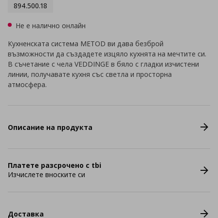
894.500.18
Не е налично онлайн
Кухненската система METOD ви дава безброй
възможности да създадете изцяло кухнята на мечтите си.
В съчетание с чела VEDDINGE в бяло с гладки изчистени
линии, получавате кухня със светла и просторна
атмосфера.
Описание на продукта
Платете разсрочено с tbi
Изчислете вноските си
Доставка