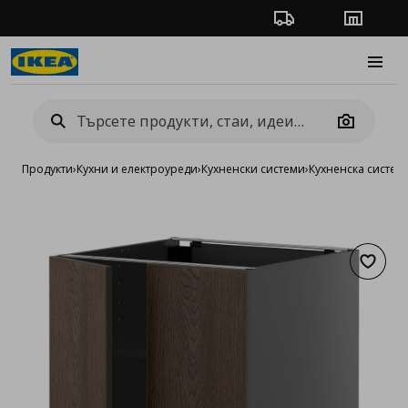
Проследяване на п
Магази
Burge
Camera
Продукти
›
Кухни и електроуреди
›
Кухненски системи
›
Кухненска систе
Добав