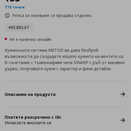
770 точки
Релса за окачване се продава отделно.
495.883.67
Не е налично онлайн
Кухненската система METOD ви дава безброй
възможности да създадете изцяло кухнята на мечтите си.
В съчетание с тъмнокафяви чела SINARP с ръб от масивно
дърво, получавате кухня с характер и фини детайли.
Описание на продукта
Платете разсрочено с tbi
Изчислете вноските си