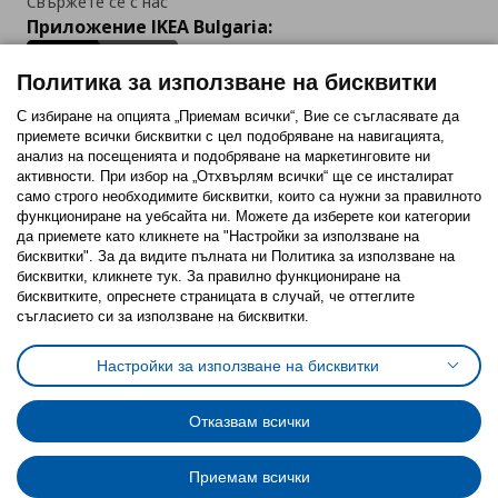
Свържете се с нас
Приложение IKEA Bulgaria:
Политика за използване на бисквитки
С избиране на опцията „Приемам всички“, Вие се съгласявате да
приемете всички бисквитки с цел подобряване на навигацията,
Последвайте ни:
анализ на посещенията и подобряване на маркетинговите ни
активности. При избор на „Отхвърлям всички“ ще се инсталират
Facebook
Twitter
Youtube
Pinterest
Instagram
само строго необходимитe бисквитки, които са нужни за правилното
функциониране на уебсайта ни. Можете да изберете кои категории
да приемете като кликнете на "Настройки за използване на
бисквитки". За да видите пълната ни Политика за използване на
бисквитки, кликнете тук. За правилно функциониране на
бисквитките, опреснете страницата в случай, че оттеглите
съгласието си за използване на бисквитки.
Политика за използване на бисквитки (Cookies)
Избор на настройки за използване на бисквитки
Настройки за използване на бисквитки
Условия за ползване на ikea.bg
Обща политика за личните данни
Политика за защита на личните данни на ikea.bg
Общи условия на програма IKEA Family
Отказвам всички
Политика за защита на лични данни на програма IKEA Family
Приемам всички