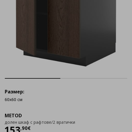
Размер:
60x60 см
METOD
долен шкаф с рафтове/2 вратички
Цена
153,90 €
153
,
90
€