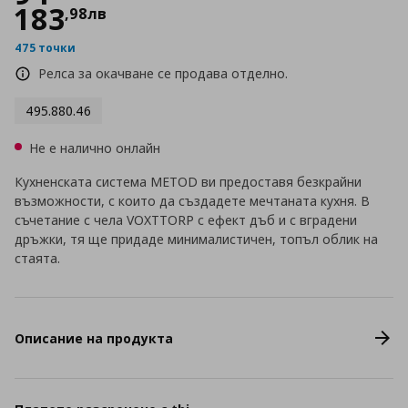
183
,
98
лв
475 точки
Релса за окачване се продава отделно.
495.880.46
Не е налично онлайн
Кухненската система METOD ви предоставя безкрайни
възможности, с които да създадете мечтаната кухня. В
съчетание с чела VOXTTORP с ефект дъб и с вградени
дръжки, тя ще придаде минималистичен, топъл облик на
стаята.
Описание на продукта