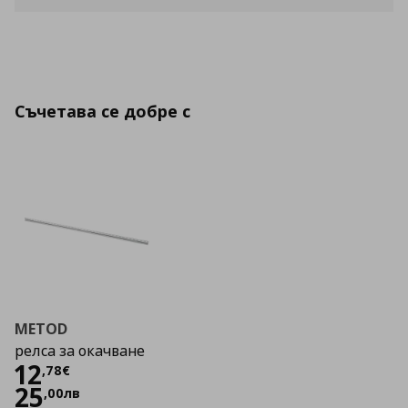
Съчетава се добре с
METOD
релса за окачване
Цена
12,78 €
12
,
78
€
25
,
00
лв