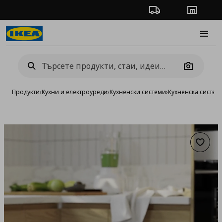
Проследяване на п
Магази
Burge
Camera
Продукти
›
Кухни и електроуреди
›
Кухненски системи
›
Кухненска систе
Добав