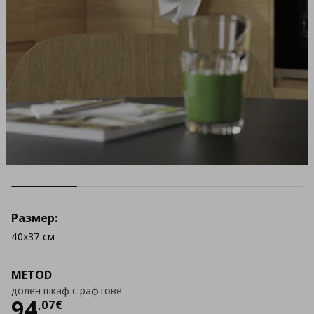
Размер:
40x37 см
METOD
долен шкаф с рафтове
Цена
94,07 €
94
,
07
€