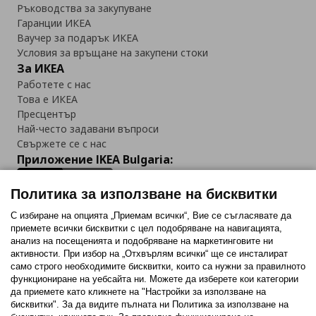
Ръководства за закупуване
Гаранции ИКЕА
Ваучер за подарък ИКЕА
Условия за връщане на закупени стоки
За ИКЕА
Работете с нас
Това е ИКЕА
Пресцентър
Най-често задавани въпроси
Свържете се с нас
Приложение IKEA Bulgaria:
Политика за използване на бисквитки
С избиране на опцията „Приемам всички“, Вие се съгласявате да
приемете всички бисквитки с цел подобряване на навигацията,
Последвайте ни:
анализ на посещенията и подобряване на маркетинговите ни
активности. При избор на „Отхвърлям всички“ ще се инсталират
Facebook
Twitter
Youtube
Pinterest
Instagram
само строго необходимитe бисквитки, които са нужни за правилното
функциониране на уебсайта ни. Можете да изберете кои категории
да приемете като кликнете на "Настройки за използване на
бисквитки". За да видите пълната ни Политика за използване на