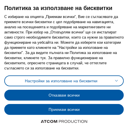
Политика за използване на бисквитки
С избиране на опцията „Приемам всички“, Вие се съгласявате да
приемете всички бисквитки с цел подобряване на навигацията,
Последвайте ни:
анализ на посещенията и подобряване на маркетинговите ни
активности. При избор на „Отхвърлям всички“ ще се инсталират
Facebook
Twitter
Youtube
Pinterest
Instagram
само строго необходимитe бисквитки, които са нужни за правилното
функциониране на уебсайта ни. Можете да изберете кои категории
да приемете като кликнете на "Настройки за използване на
бисквитки". За да видите пълната ни Политика за използване на
бисквитки, кликнете тук. За правилно функциониране на
бисквитките, опреснете страницата в случай, че оттеглите
съгласието си за използване на бисквитки.
Политика за използване на бисквитки (Cookies)
Избор на настройки за използване на бисквитки
Настройки за използване на бисквитки
Условия за ползване на ikea.bg
Обща политика за личните данни
Политика за защита на личните данни на ikea.bg
Общи условия на програма IKEA Family
Отказвам всички
Политика за защита на лични данни на програма IKEA Family
Приемам всички
© Inter-IKEA Systems B.V. 1999 - 2025