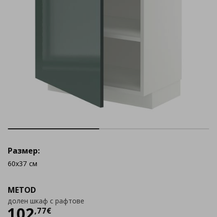
Размер:
60x37 см
METOD
долен шкаф с рафтове
Цена
102,77 €
102
,
77
€