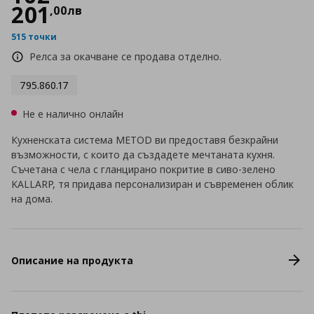
201
,
00
лв
515 точки
Релса за окачване се продава отделно.
795.860.17
Не е налично онлайн
Кухненската система METOD ви предоставя безкрайни
възможности, с които да създадете мечтаната кухня.
Съчетана с чела с гланцирано покритие в сиво-зелено
KALLARP, тя придава персонализиран и съвременен облик
на дома.
Описание на продукта