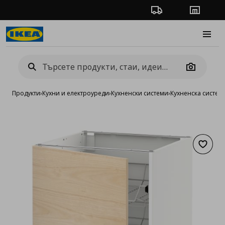
Проследяване на п
Магази
Burge
Camera
Продукти
›
Кухни и електроуреди
›
Кухненски системи
›
Кухненска систе
Добав