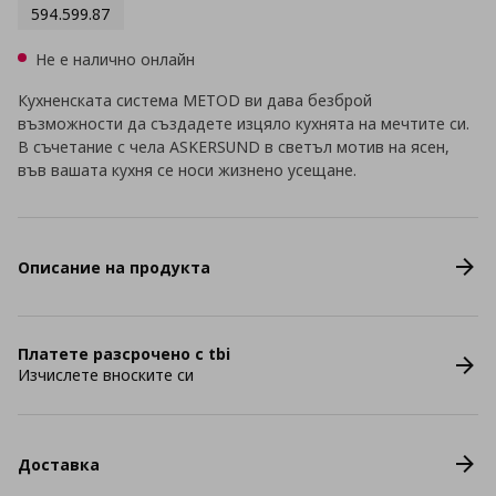
594.599.87
Не е налично онлайн
Кухненската система METOD ви дава безброй
възможности да създадете изцяло кухнята на мечтите си.
В съчетание с чела ASKERSUND в светъл мотив на ясен,
във вашата кухня се носи жизнено усещане.
Описание на продукта
Платете разсрочено с tbi
Изчислете вноските си
Доставка