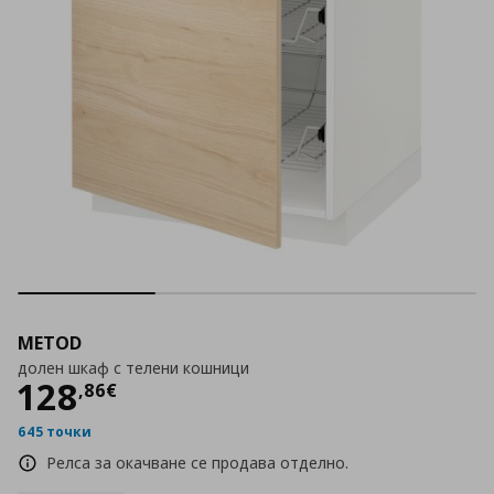
METOD
долен шкаф с телени кошници
Цена
128,86 €
128
,
86
€
645 точки
Релса за окачване се продава отделно.