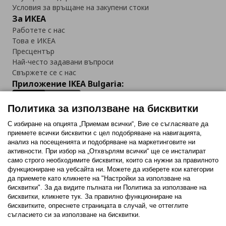
Условия за връщане на закупени стоки
За ИКЕА
Работете с нас
Това е ИКЕА
Пресцентър
Най-често задавани въпроси
Свържете се с нас
Приложение IKEA Bulgaria:
Политика за използване на бисквитки
С избиране на опцията „Приемам всички“, Вие се съгласявате да
приемете всички бисквитки с цел подобряване на навигацията,
Последвайте ни:
анализ на посещенията и подобряване на маркетинговите ни
активности. При избор на „Отхвърлям всички“ ще се инсталират
Facebook
Twitter
Youtube
Pinterest
Instagram
само строго необходимитe бисквитки, които са нужни за правилното
функциониране на уебсайта ни. Можете да изберете кои категории
да приемете като кликнете на "Настройки за използване на
бисквитки". За да видите пълната ни Политика за използване на
бисквитки, кликнете тук. За правилно функциониране на
бисквитките, опреснете страницата в случай, че оттеглите
съгласието си за използване на бисквитки.
Политика за използване на бисквитки (Cookies)