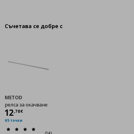
Съчетава се добре с
METOD
релса за окачване
Цена
12,78 €
12
,
78
€
65 точки
(14)