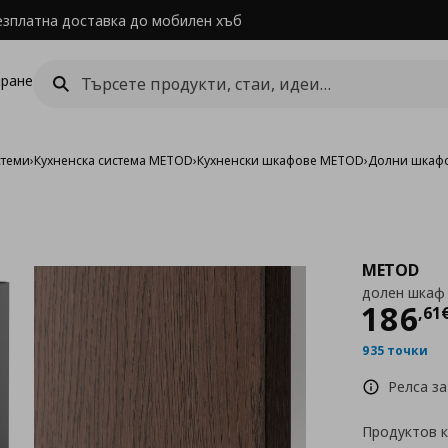
езплатна доставка до мобилен хъб
ране
стеми
›
Кухненска система METOD
›
Кухненски шкафове METOD
›
Долни шкаф
METOD
долен шкаф 
Цен
186
,
61
935 точки
Релса за
Продуктов 