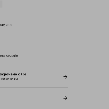
/кафяво
чно онлайн
зсрочено с tbi
носките си