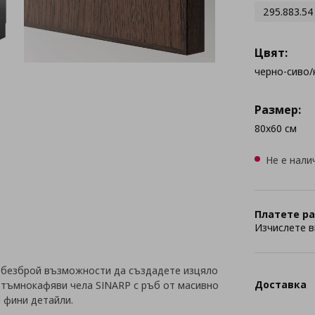
295.883.54
Цвят:
черно-сиво
Размер:
80x60 см
Не е нали
Платете ра
Изчислете в
 безброй възможности да създадете изцяло
Доставка
с тъмнокафяви чела SINARP с ръб от масивно
и фини детайли.