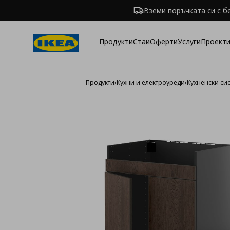
Вземи поръчката си с б
Продукти
Стаи
Оферти
Услуги
Проекти
Продукти
›
Кухни и електроуреди
›
Кухненски си