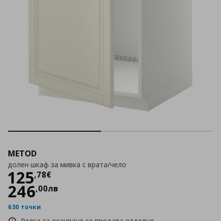
METOD
долен шкаф за мивка с врата/чело
Цена
125,78 €
125
,
78
€
246
,
00
лв
630 точки
Релса за окачване се продава отделно.