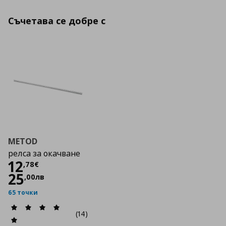
Съчетава се добре с
METOD
релса за окачване
Цена
12,78 €
12
,
78
€
25
,
00
лв
65 точки
(14)