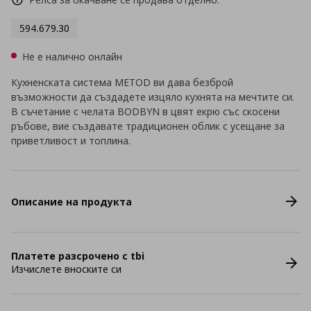
594.679.30
Не е налично онлайн
Кухненската система METOD ви дава безброй
възможности да създадете изцяло кухнята на мечтите си.
В съчетание с челата BODBYN в цвят екрю със скосени
ръбове, вие създавате традиционен облик с усещане за
приветливост и топлина.
Описание на продукта
Платете разсрочено с tbi
Изчислете вноските си