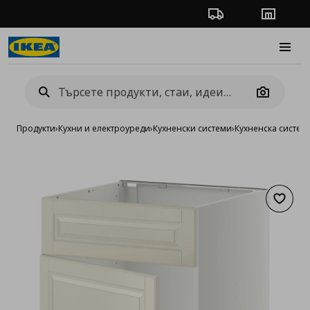
Проследяване на п
Магази
Burge
Camera
Продукти
›
Кухни и електроуреди
›
Кухненски системи
›
Кухненска систе
Добав