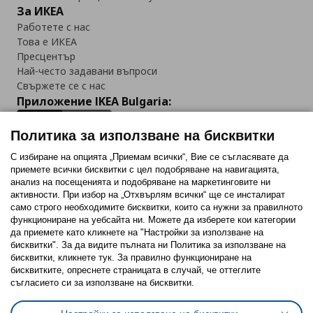
За ИКЕА
Работете с нас
Това е ИКЕА
Пресцентър
Най-често задавани въпроси
Свържете се с нас
Приложение IKEA Bulgaria:
Политика за използване на бисквитки
С избиране на опцията „Приемам всички“, Вие се съгласявате да
приемете всички бисквитки с цел подобряване на навигацията,
Последвайте ни:
анализ на посещенията и подобряване на маркетинговите ни
активности. При избор на „Отхвърлям всички“ ще се инсталират
Facebook
Twitter
Youtube
Pinterest
Instagram
само строго необходимитe бисквитки, които са нужни за правилното
функциониране на уебсайта ни. Можете да изберете кои категории
да приемете като кликнете на "Настройки за използване на
бисквитки". За да видите пълната ни Политика за използване на
бисквитки, кликнете тук. За правилно функциониране на
бисквитките, опреснете страницата в случай, че оттеглите
съгласието си за използване на бисквитки.
Политика за използване на бисквитки (Cookies)
Избор на настройки за използване на бисквитки