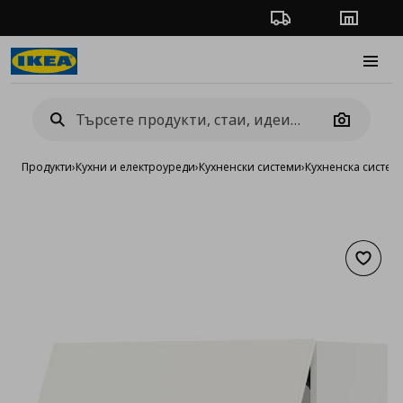
Проследяване на п
Магази
Burge
Camera
Продукти
›
Кухни и електроуреди
›
Кухненски системи
›
Кухненска систе
Добав