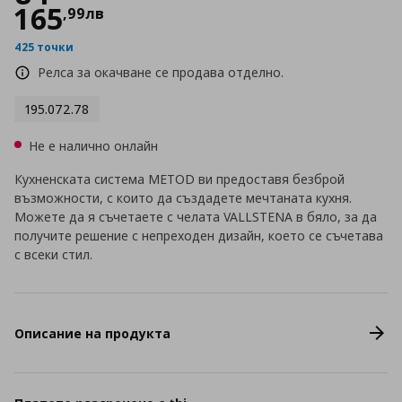
165
,
99
лв
425 точки
Релса за окачване се продава отделно.
195.072.78
Не е налично онлайн
Кухненската система METOD ви предоставя безброй
възможности, с които да създадете мечтаната кухня.
Можете да я съчетаете с челата VALLSTENA в бяло, за да
получите решение с непреходен дизайн, което се съчетава
с всеки стил.
Описание на продукта