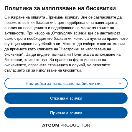
Политика за използване на бисквитки
С избиране на опцията „Приемам всички“, Вие се съгласявате да
приемете всички бисквитки с цел подобряване на навигацията,
Последвайте ни:
анализ на посещенията и подобряване на маркетинговите ни
активности. При избор на „Отхвърлям всички“ ще се инсталират
Facebook
Twitter
Youtube
Pinterest
Instagram
само строго необходимитe бисквитки, които са нужни за правилното
функциониране на уебсайта ни. Можете да изберете кои категории
да приемете като кликнете на "Настройки за използване на
бисквитки". За да видите пълната ни Политика за използване на
бисквитки, кликнете тук. За правилно функциониране на
бисквитките, опреснете страницата в случай, че оттеглите
съгласието си за използване на бисквитки.
Политика за използване на бисквитки (Cookies)
Избор на настройки за използване на бисквитки
Настройки за използване на бисквитки
Условия за ползване на ikea.bg
Обща политика за личните данни
Политика за защита на личните данни на ikea.bg
Общи условия на програма IKEA Family
Отказвам всички
Политика за защита на лични данни на програма IKEA Family
Приемам всички
© Inter-IKEA Systems B.V. 1999 - 2025