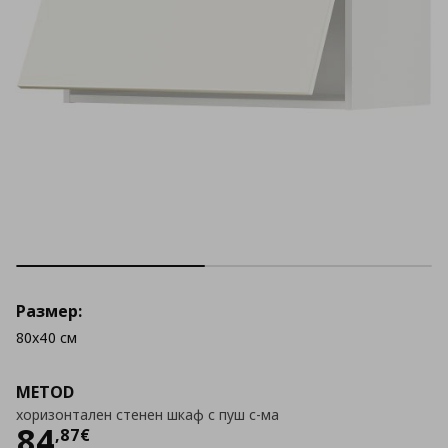
Размер:
80x40 см
METOD
хоризонтален стенен шкаф с пуш с-ма
Цена
84,87 €
84
,
87
€