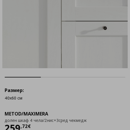
Размер:
40x60 см
METOD/MAXIMERA
долен шкаф 4 чела/2нис+3сред чекмедж
Цена
259,72 €
259
,
72
€