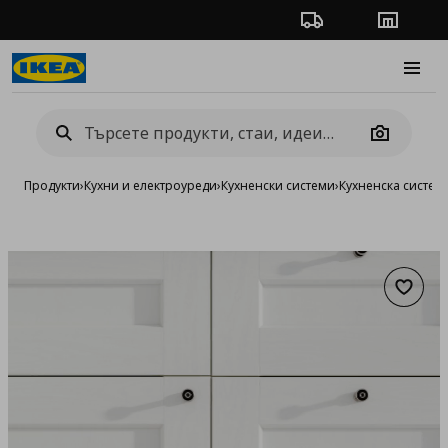
Проследяване на п
Магази
Burge
Camera
Продукти
›
Кухни и електроуреди
›
Кухненски системи
›
Кухненска систе
Добав