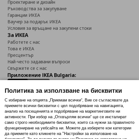
Проектиране и дизайн
Ръководства за закупуване
Гаранции ИКЕА
Ваучер за подарък ИКЕА
Условия за връщане на закупени стоки
За ИКЕА
Работете с нас
Това е ИКЕА
Пресцентър
Най-често задавани въпроси
Свържете се с нас
Приложение IKEA Bulgaria:
Политика за използване на бисквитки
С избиране на опцията „Приемам всички“, Вие се съгласявате да
приемете всички бисквитки с цел подобряване на навигацията,
Последвайте ни:
анализ на посещенията и подобряване на маркетинговите ни
активности. При избор на „Отхвърлям всички“ ще се инсталират
Facebook
Twitter
Youtube
Pinterest
Instagram
само строго необходимитe бисквитки, които са нужни за правилното
функциониране на уебсайта ни. Можете да изберете кои категории
да приемете като кликнете на "Настройки за използване на