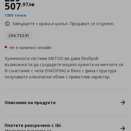
507
,
97
лв
1300 точки
Завършете с крака и цокъл. Продават се отделно.
294.733.91
Не е налично онлайн
Кухненската система METOD ви дава безброй
възможности да създадете изцяло кухнята на мечтите си.
В съчетание с чела ENKÖPING в бяло с фина структура
получавате класически облик с приветлив характер.
Описание на продукта
Платете разсрочено с tbi
Изчислете вноските си