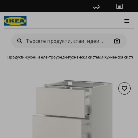
Проследяване на п
Магази
Burge
Camera
Продукти
›
Кухни и електроуреди
›
Кухненски системи
›
Кухненска систе
Добав