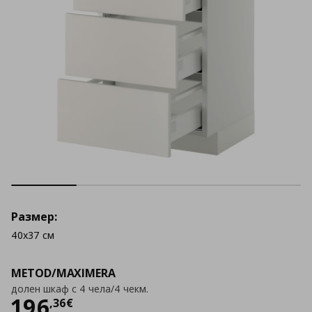
Размер:
40x37 см
METOD/MAXIMERA
долен шкаф с 4 чела/4 чекм.
Цена
196,36 €
196
,
36
€