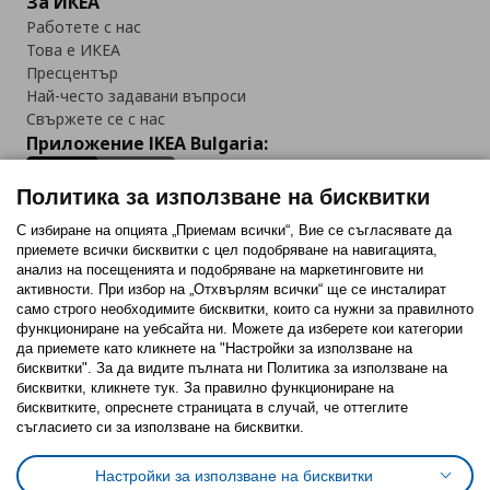
За ИКЕА
Работете с нас
Това е ИКЕА
Пресцентър
Най-често задавани въпроси
Свържете се с нас
Приложение IKEA Bulgaria:
Политика за използване на бисквитки
С избиране на опцията „Приемам всички“, Вие се съгласявате да
приемете всички бисквитки с цел подобряване на навигацията,
Последвайте ни:
анализ на посещенията и подобряване на маркетинговите ни
активности. При избор на „Отхвърлям всички“ ще се инсталират
Facebook
Twitter
Youtube
Pinterest
Instagram
само строго необходимитe бисквитки, които са нужни за правилното
функциониране на уебсайта ни. Можете да изберете кои категории
да приемете като кликнете на "Настройки за използване на
бисквитки". За да видите пълната ни Политика за използване на
бисквитки, кликнете тук. За правилно функциониране на
бисквитките, опреснете страницата в случай, че оттеглите
съгласието си за използване на бисквитки.
Политика за използване на бисквитки (Cookies)
Избор на настройки за използване на бисквитки
Настройки за използване на бисквитки
Условия за ползване на ikea.bg
Обща политика за личните данни