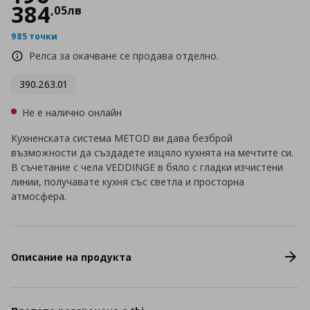
384
,
05
лв
985 точки
Релса за окачване се продава отделно.
390.263.01
Не е налично онлайн
Кухненската система METOD ви дава безброй
възможности да създадете изцяло кухнята на мечтите си.
В съчетание с чела VEDDINGE в бяло с гладки изчистени
линии, получавате кухня със светла и просторна
атмосфера.
Описание на продукта