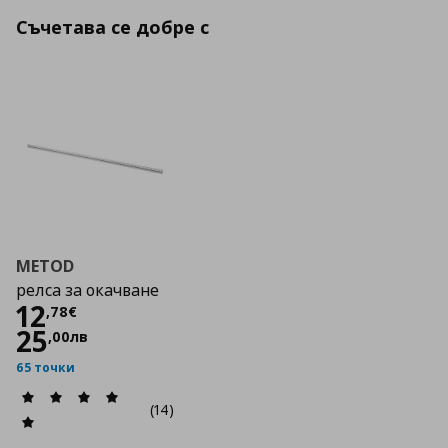
Съчетава се добре с
METOD
релса за окачване
Цена
12,78 €
12
,
78
€
25
,
00
лв
65 точки
(14)