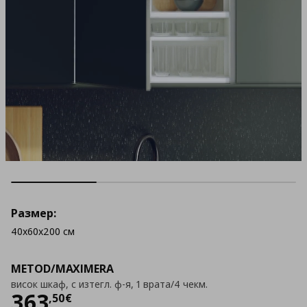
Размер:
40x60x200 см
METOD/MAXIMERA
висок шкаф, с изтегл. ф-я, 1 врата/4 чекм.
Цена
363,50 €
363
,
50
€