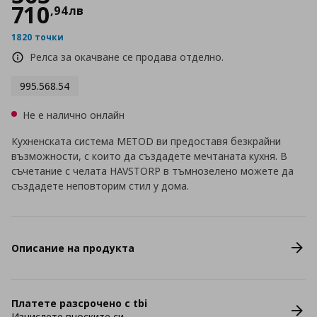
710
,
94
лв
1820 точки
Релса за окачване се продава отделно.
995.568.54
Не е налично онлайн
Кухненската система METOD ви предоставя безкрайни
възможности, с които да създадете мечтаната кухня. В
съчетание с челата HAVSTORP в тъмнозелено можете да
създадете неповторим стил у дома.
Описание на продукта
Платете разсрочено с tbi
Изчислете вноските си