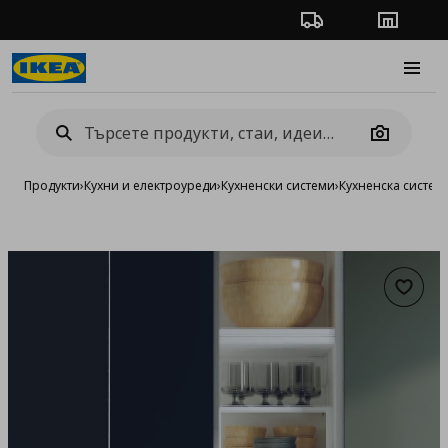
Проследяване на п
Магази
Burge
Camera
Продукти
›
Кухни и електроуреди
›
Кухненски системи
›
Кухненска систе
Добав