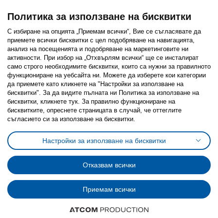
Политика за използване на бисквитки
С избиране на опцията „Приемам всички“, Вие се съгласявате да
приемете всички бисквитки с цел подобряване на навигацията,
Последвайте ни:
анализ на посещенията и подобряване на маркетинговите ни
активности. При избор на „Отхвърлям всички“ ще се инсталират
Facebook
Twitter
Youtube
Pinterest
Instagram
само строго необходимитe бисквитки, които са нужни за правилното
функциониране на уебсайта ни. Можете да изберете кои категории
да приемете като кликнете на "Настройки за използване на
бисквитки". За да видите пълната ни Политика за използване на
бисквитки, кликнете тук. За правилно функциониране на
бисквитките, опреснете страницата в случай, че оттеглите
съгласието си за използване на бисквитки.
Политика за използване на бисквитки (Cookies)
Избор на настройки за използване на бисквитки
Настройки за използване на бисквитки
Условия за ползване на ikea.bg
Обща политика за личните данни
Политика за защита на личните данни на ikea.bg
Общи условия на програма IKEA Family
Отказвам всички
Политика за защита на лични данни на програма IKEA Family
Приемам всички
© Inter-IKEA Systems B.V. 1999 - 2025