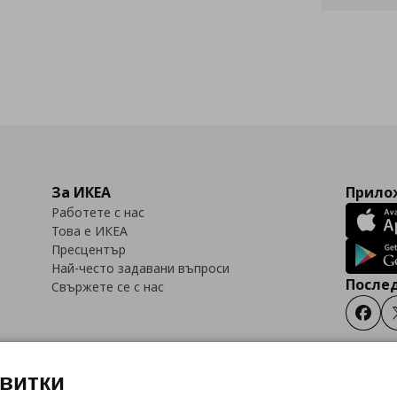
За ИКЕА
Прилож
Работете с нас
Това е ИКЕА
Пресцентър
Най-често задавани въпроси
Послед
Свържете се с нас
Faceb
квитки