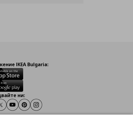
ение IKEA Bulgaria:
вайте ни:
ook
Twitter
Youtube
Pinterest
Instagram