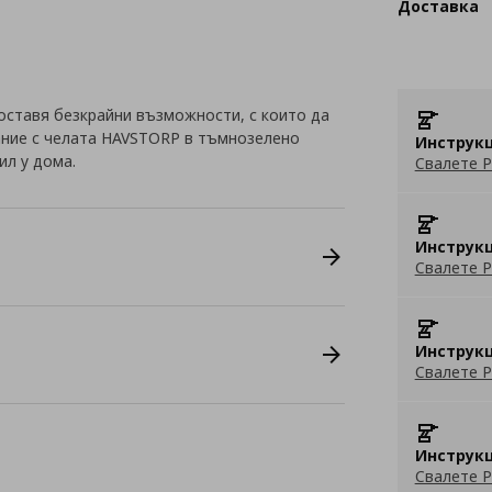
Доставка
оставя безкрайни възможности, с които да
ание с челата HAVSTORP в тъмнозелено
Инструкц
ил у дома.
Свалете P
Инструкц
Свалете P
Инструкц
Свалете P
Инструкц
Свалете P