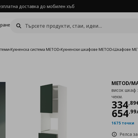
езплатна доставка до мобилен хъб
ране
стеми
›
Кухненска система METOD
›
Кухненски шкафове METOD
›
Шкафове MET
METOD/MA
висок шкаф 
чекм.
Цен
334
,
89
654
,
99
1675 точки
Релса за