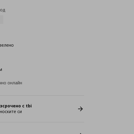
код
зелено
м
чно онлайн
зсрочено с tbi
носките си