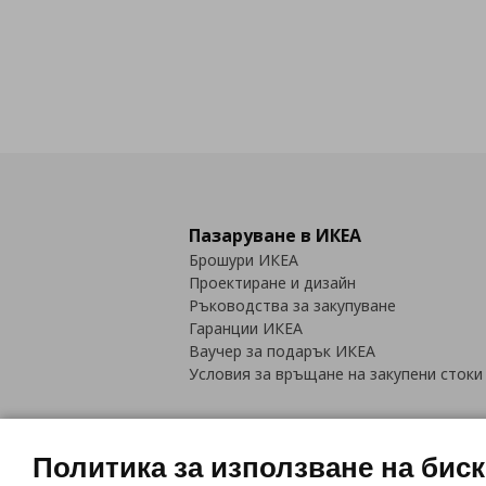
Пазаруване в ИКЕА
Брошури ИКЕА
Проектиране и дизайн
Ръководства за закупуване
Гаранции ИКЕА
Ваучер за подарък ИКЕА
Условия за връщане на закупени стоки
Политика за използване на бис