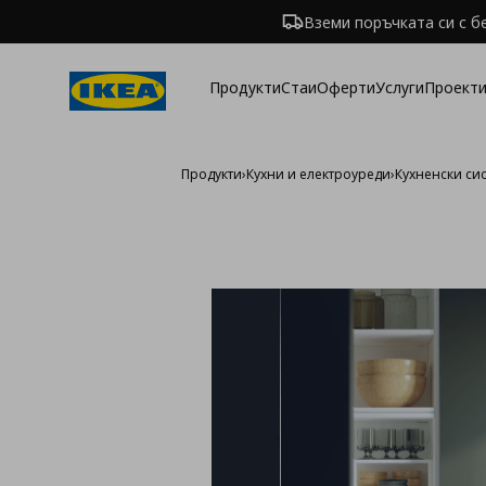
Вземи поръчката си с б
Продукти
Стаи
Оферти
Услуги
Проекти
Продукти
›
Кухни и електроуреди
›
Кухненски си