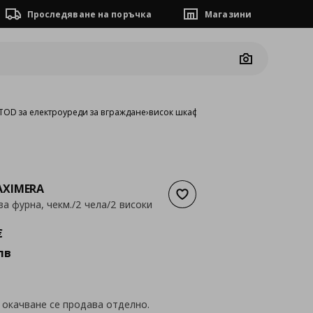
Проследяване на поръчка
Магазини
Camera
OD за електроуреди за вграждане
›
висок шкаф за фурна, чекм./2 чела/2 в
XIMERA
Добави към списъка с люб
за фурна, чекм./2 чела/2 високи
а
334,89 €
€
лв
 окачване се продава отделно.