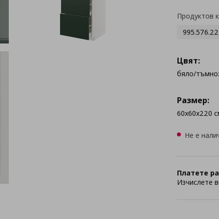
Продуктов 
995.576.22
Цвят:
бяло/тъмно
Размер:
60x60x220 с
Не е нали
Платете ра
Изчислете в