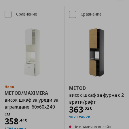
Сравнение
Сравнение
Ново
METOD
METOD/MAXIMERA
висок шкаф за фурна с 2
висок шкаф за уреди за
врати/рафт
вграждане, 60x60x240
Цена
363,02 €
363
,
02
€
см
1820 точки
Цена
358,41 €
358
,
41
€
Не е налично онлайн
1795 точки