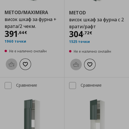
METOD/MAXIMERA
METOD
висок шкаф за фурна +
висок шкаф за фурна с 2
врата/2 чекм.
врати/рафт
Цена
391,64 €
391
Цена
304,72 €
304
,
64
€
,
72
€
1960 точки
1525 точки
Не е налично онлайн
Не е налично онлайн
Προσθήκη στο καλάθι
Добави към списъка с любими
Προσθήκη στο καλάθι
Добави към списък
Сравнение
Сравнение