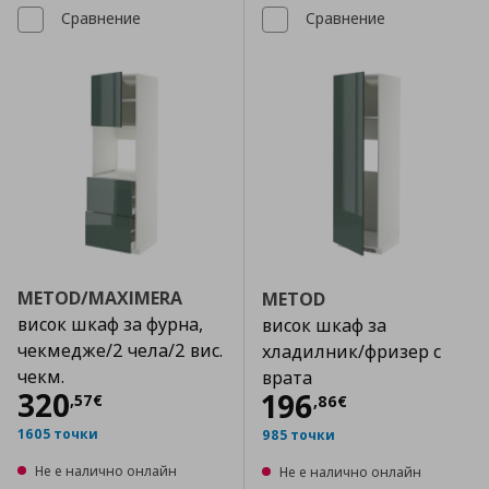
Сравнение
Сравнение
METOD/MAXIMERA
METOD
висок шкаф за фурна,
висок шкаф за
чекмедже/2 чела/2 вис.
хладилник/фризер с
чекм.
врата
Цена
320,57 €
320
Цена
196,86 €
196
,
57
€
,
86
€
1605 точки
985 точки
Не е налично онлайн
Не е налично онлайн