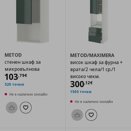
METOD
METOD/MAXIMERA
стенен шкаф за
висок шкаф за фурна +
микровълнова
врата/2 чела/1 ср./1
Цена
103,79 €
103
,
79
€
високо чекм.
Цена
300,12 €
300
,
12
€
520 точки
1505 точки
Не е налично онлайн
Не е налично онлайн
Προσθήκη στο καλάθι
Добави към списъка с любими
Προσθήκη στο καλάθι
Добави към списък