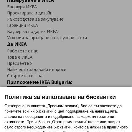
Пазаруване в ИКЕА
Брошури ИКЕА
Проектиране и дизайн
Ръководства за закупуване
Гаранции ИКЕА
Ваучер за подарък ИКЕА
Условия за връщане на закупени стоки
За ИКЕА
Работете с нас
Това е ИКЕА
Пресцентър
Най-често задавани въпроси
Свържете се с нас
Приложение IKEA Bulgaria:
Политика за използване на бисквитки
С избиране на опцията „Приемам всички“, Вие се съгласявате да
приемете всички бисквитки с цел подобряване на навигацията,
Последвайте ни:
анализ на посещенията и подобряване на маркетинговите ни
активности. При избор на „Отхвърлям всички“ ще се инсталират
Facebook
Twitter
Youtube
Pinterest
Instagram
само строго необходимитe бисквитки, които са нужни за правилното