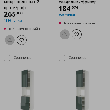
микровълнова с 2
хладилник/фризер
Цена
184,07 €
184
,
07
€
врати/рафт
Цена
265,87 €
265
,
87
€
925 точки
1330 точки
Не е налично онлайн
Не е налично онлайн
Προσθήκη στο καλάθι
Добави към списък
Προσθήκη στο καλάθι
Добави към списъка с любими
Сравнение
Сравнение