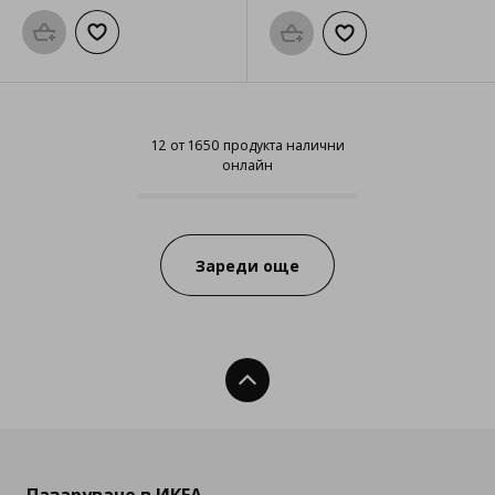
Προσθήκη στο καλάθι
Добави към списъка с любими
Προσθήκη στο καλάθι
Добави към списък
12 от 1650 продукта налични
онлайн
12 от 1650 продукта налични он
Progress:
Зареди още
Нагоре