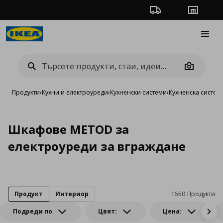
Проследяване на п
Магази
Burge
Camera
Продукти
›
Кухни и електроуреди
›
Кухненски системи
›
Кухненска систе
Шкафове METOD за
електроуреди за вграждане
Продукт
Интериор
1650 Продукти
Подреди по
Цвят:
Цена: