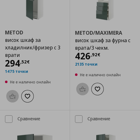
METOD
METOD/MAXIMERA
висок шкаф за
висок шкаф за фурна с
хладилник/фризер с 3
врата/3 чекм.
Цена
426,92 €
426
,
92
€
врати
Цена
294,52 €
294
,
52
€
2135 точки
1475 точки
Не е налично онлайн
Не е налично онлайн
Προσθήκη στο καλάθι
Добави към списък
Προσθήκη στο καλάθι
Добави към списъка с любими
Сравнение
Сравнение