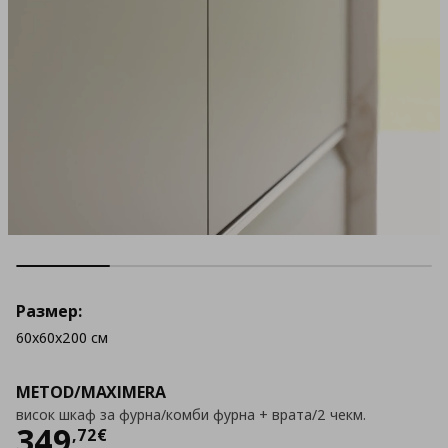
Размер:
60x60x200 см
METOD/MAXIMERA
висок шкаф за фурна/комби фурна + врата/2 чекм.
Цена
349,72 €
349
,
72
€