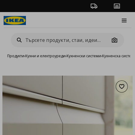
Проследяване на п
Магази
Burge
Camera
Продукти
›
Кухни и електроуреди
›
Кухненски системи
›
Кухненска систе
Добав