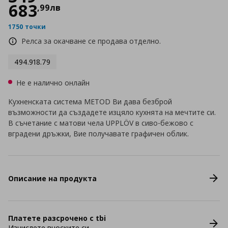
683
,
99
лв
1750 точки
Релса за окачване се продава отделно.
494.918.79
Не е налично онлайн
Кухненската система METOD Ви дава безброй
възможности да създадете изцяло кухнята на мечтите си.
В съчетание с матови чела UPPLÖV в сиво-бежово с
вградени дръжки, Вие получавате графичен облик.
Описание на продукта
Платете разсрочено с tbi
Изчислете вноските си