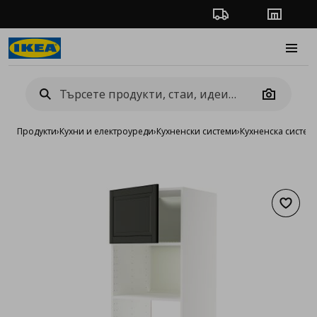
Проследяване на п
Магази
Burge
Camera
Продукти
›
Кухни и електроуреди
›
Кухненски системи
›
Кухненска систе
Добав