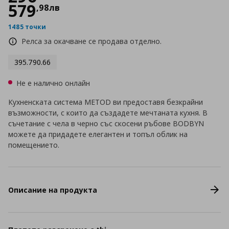
579
,
98
лв
1485 точки
Релса за окачване се продава отделно.
395.790.66
Не е налично онлайн
Кухненската система METOD ви предоставя безкрайни
възможности, с които да създадете мечтаната кухня. В
съчетание с чела в черно със скосени ръбове BODBYN
можете да придадете елегантен и топъл облик на
помещението.
Описание на продукта