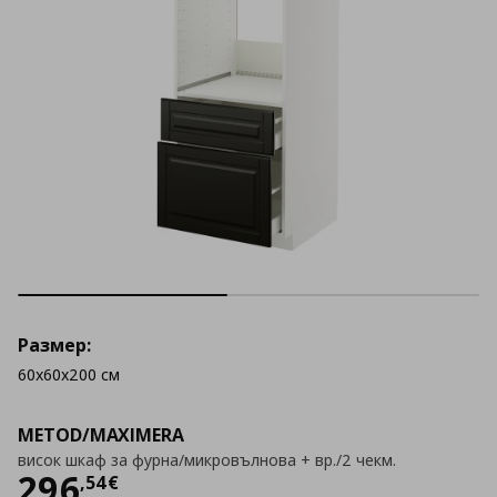
Размер:
60x60x200 см
METOD/MAXIMERA
висок шкаф за фурна/микровълнова + вр./2 чекм.
Цена
296,54 €
296
,
54
€