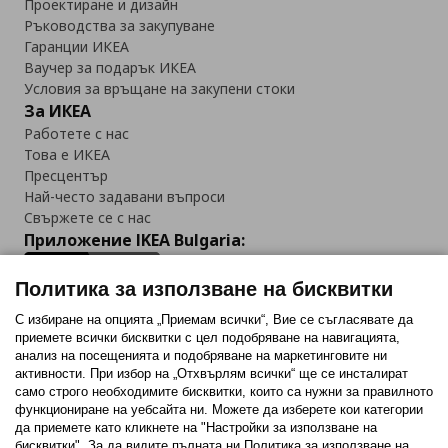
Проектиране и дизайн
Ръководства за закупуване
Гаранции ИКЕА
Ваучер за подарък ИКЕА
Условия за връщане на закупени стоки
За ИКЕА
Работете с нас
Това е ИКЕА
Пресцентър
Най-често задавани въпроси
Свържете се с нас
Приложение IKEA Bulgaria:
Политика за използване на бисквитки
С избиране на опцията „Приемам всички“, Вие се съгласявате да
приемете всички бисквитки с цел подобряване на навигацията,
Последвайте ни:
анализ на посещенията и подобряване на маркетинговите ни
активности. При избор на „Отхвърлям всички“ ще се инсталират
Facebook
Twitter
Youtube
Pinterest
Instagram
само строго необходимитe бисквитки, които са нужни за правилното
функциониране на уебсайта ни. Можете да изберете кои категории
да приемете като кликнете на "Настройки за използване на
бисквитки". За да видите пълната ни Политика за използване на