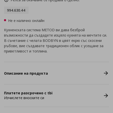
994.630.44
Не е налично онлайн
Кухненската система METOD ви дава безброй
възможности да създадете изцяло кухнята на мечтите си.
В съчетание с челата BODBYN в цвят екрю със скосени
ръбове, вие създавате традиционен облик с усещане за
приветливост и топлина.
Описание на продукта
Платете разсрочено с tbi
Изчислете вноските си