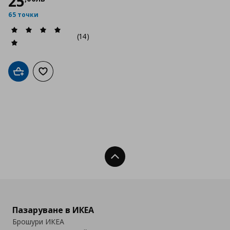
25
65 точки
(14)
Добави в кошницата
Добави към списъка с любими
Нагоре
Пазаруване в ИКЕА
Брошури ИКЕА