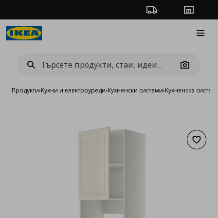
Проследяване на п
Магази
Burge
Camera
Продукти
›
Кухни и електроуреди
›
Кухненски системи
›
Кухненска систе
Добав