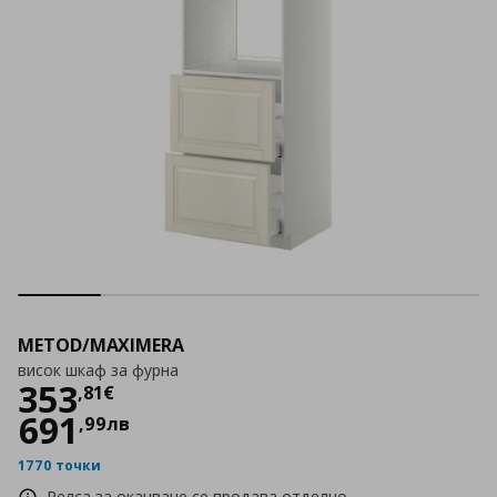
METOD/MAXIMERA
висок шкаф за фурна
Цена
353,81 €
353
,
81
€
691
,
99
лв
1770 точки
Релса за окачване се продава отделно.