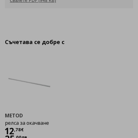
Свалете PDF (948 KB)
Съчетава се добре с
METOD
релса за окачване
Цена
12,78 €
12
,
78
€
,
00
лв