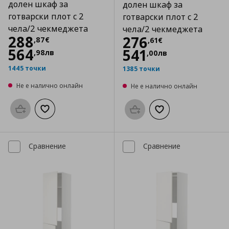
долен шкаф за
долен шкаф за
готварски плот с 2
готварски плот с 2
чела/2 чекмеджета
чела/2 чекмеджета
Цена
288,87 €
288
Цена
276,61 €
276
,
87
€
,
61
€
564
541
,
98
лв
,
00
лв
1445 точки
1385 точки
Не е налично онлайн
Не е налично онлайн
Προσθήκη στο καλάθι
Добави към списъка с любими
Προσθήκη στο καλάθι
Добави към списък
Сравнение
Сравнение