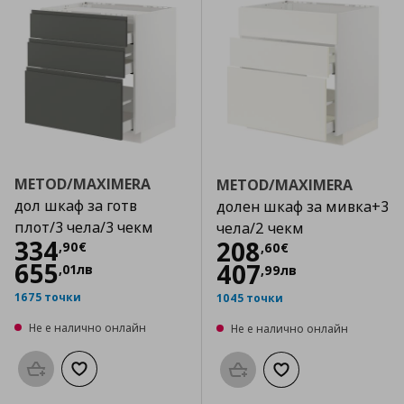
METOD/MAXIMERA
METOD/MAXIMERA
дол шкаф за готв
долен шкаф за мивка+3
плот/3 чела/3 чекм
чела/2 чекм
Цена
334,90 €
334
Цена
208,60 €
208
,
90
€
,
60
€
655
407
,
01
лв
,
99
лв
1675 точки
1045 точки
Не е налично онлайн
Не е налично онлайн
Προσθήκη στο καλάθι
Добави към списъка с любими
Προσθήκη στο καλάθι
Добави към списък