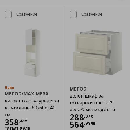
Сравнение
Сравнение
Ново
METOD
METOD/MAXIMERA
долен шкаф за
висок шкаф за уреди за
готварски плот с 2
вграждане, 60x60x240
чела/2 чекмеджета
см
Цена
288,87 €
288
,
87
€
Цена
358,41 €
358
,
41
€
564
,
98
лв
700
,
99
лв