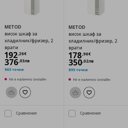
METOD
METOD
висок шкаф за
висок шкаф за
хладилник/фризер, 2
хладилник/фризер, 2
врати
врати
Цена
192,26 €
192
Цена
178,96 €
178
,
26
€
,
96
€
376
350
,
03
лв
,
02
лв
965 точки
895 точки
Не е налично онлайн
Не е налично онлайн
Προσθήκη στο καλάθι
Добави към списъка с любими
Προσθήκη στο καλάθι
Добави към списък
Сравнение
Сравнение