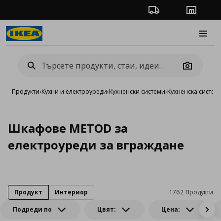
Проследяване на п
Магази
Burge
Camera
Продукти
›
Кухни и електроуреди
›
Кухненски системи
›
Кухненска систе
Шкафове METOD за
електроуреди за вграждане
Продукт
Интериор
1762 Продукти
Подреди по
Цвят:
Цена: