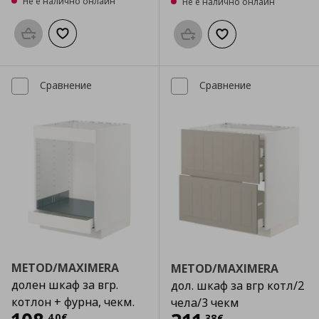
Не е налично онлайн
Не е налично онлайн
Προσθήκη στο καλάθι
Добави към списъка с любими
Προσθήκη στο καλάθι
Добави към списък
Сравнение
Сравнение
METOD/MAXIMERA
METOD/MAXIMERA
долен шкаф за вгр.
дол. шкаф за вгр котл/2
котлон + фурна, чекм.
чела/3 чекм
,
40
€
,
38
€