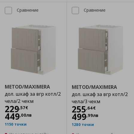
Сравнение
Сравнение
METOD/MAXIMERA
METOD/MAXIMERA
дол. шкаф за вгр котл/2
дол. шкаф за вгр котл/2
чела/2 чекм
чела/3 чекм
Цена
229,57 €
229
Цена
255,64 €
255
,
57
€
,
64
€
449
499
,
00
лв
,
99
лв
1150 точки
1280 точки