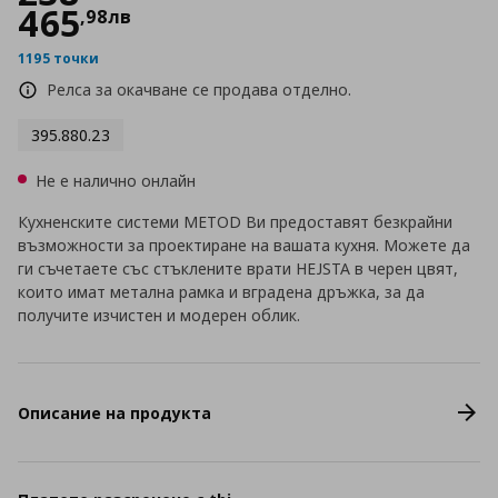
465
,
98
лв
1195 точки
Релса за окачване се продава отделно.
395.880.23
Не е налично онлайн
Кухненските системи METOD Ви предоставят безкрайни
възможности за проектиране на вашата кухня. Можете да
ги съчетаете със стъклените врати HEJSTA в черен цвят,
които имат метална рамка и вградена дръжка, за да
получите изчистен и модерен облик.
Описание на продукта