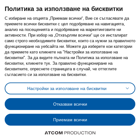
Политика за използване на бисквитки
С избиране на опцията „Приемам всички“, Вие се съгласявате да
приемете всички бисквитки с цел подобряване на навигацията,
Последвайте ни:
анализ на посещенията и подобряване на маркетинговите ни
активности. При избор на „Отхвърлям всички“ ще се инсталират
Facebook
Twitter
Youtube
Pinterest
Instagram
само строго необходимитe бисквитки, които са нужни за правилното
функциониране на уебсайта ни. Можете да изберете кои категории
да приемете като кликнете на "Настройки за използване на
бисквитки". За да видите пълната ни Политика за използване на
бисквитки, кликнете тук. За правилно функциониране на
бисквитките, опреснете страницата в случай, че оттеглите
съгласието си за използване на бисквитки.
Политика за използване на бисквитки (Cookies)
Избор на настройки за използване на бисквитки
Настройки за използване на бисквитки
Условия за ползване на ikea.bg
Обща политика за личните данни
Политика за защита на личните данни на ikea.bg
Общи условия на програма IKEA Family
Отказвам всички
Политика за защита на лични данни на програма IKEA Family
Приемам всички
© Inter-IKEA Systems B.V. 1999 - 2025