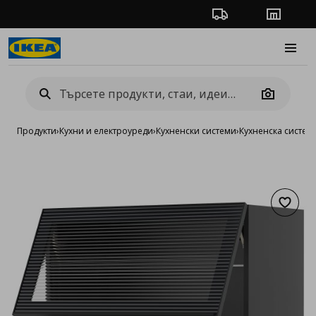
Проследяване на п
Магази
Burge
Camera
Продукти
›
Кухни и електроуреди
›
Кухненски системи
›
Кухненска систе
Добав