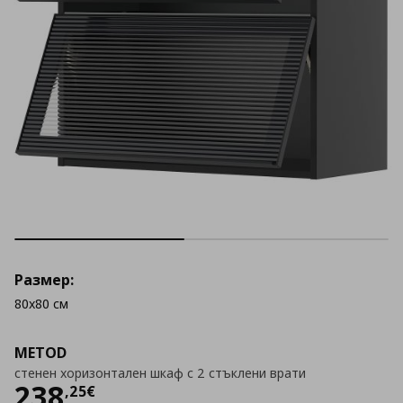
Размер:
80x80 см
METOD
стенен хоризонтален шкаф с 2 стъклени врати
Цена
238,25 €
238
,
25
€