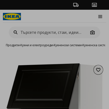
Проследяване на п
Магази
Burge
Camera
Продукти
›
Кухни и електроуреди
›
Кухненски системи
›
Кухненска систе
Добав