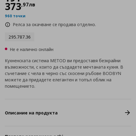
373
,
97
лв
960 точки
Релса за окачване се продава отделно.
295.787.36
Не е налично онлайн
Кухненската система METOD ви предоставя безкрайни
възможности, с които да създадете мечтаната кухня. В
съчетание с чела в черно със скосени ръбове BODBYN
можете да придадете елегантен и топъл облик на
помещението.
Описание на продукта