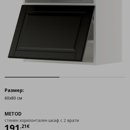
Размер:
60x80 см
METOD
стенен хоризонтален шкаф с 2 врати
Цена
191,21 €
191
,
21
€