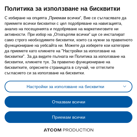
Политика за използване на бисквитки
С избиране на опцията „Приемам всички“, Вие се съгласявате да
приемете всички бисквитки с цел подобряване на навигацията,
Последвайте ни:
анализ на посещенията и подобряване на маркетинговите ни
активности. При избор на „Отхвърлям всички“ ще се инсталират
Facebook
Twitter
Youtube
Pinterest
Instagram
само строго необходимитe бисквитки, които са нужни за правилното
функциониране на уебсайта ни. Можете да изберете кои категории
да приемете като кликнете на "Настройки за използване на
бисквитки". За да видите пълната ни Политика за използване на
бисквитки, кликнете тук. За правилно функциониране на
бисквитките, опреснете страницата в случай, че оттеглите
съгласието си за използване на бисквитки.
Политика за използване на бисквитки (Cookies)
Избор на настройки за използване на бисквитки
Настройки за използване на бисквитки
Условия за ползване на ikea.bg
Обща политика за личните данни
Политика за защита на личните данни на ikea.bg
Общи условия на програма IKEA Family
Отказвам всички
Политика за защита на лични данни на програма IKEA Family
Приемам всички
© Inter-IKEA Systems B.V. 1999 - 2025