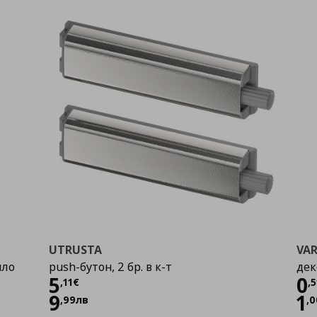
UTRUSTA
VAR
яло
push-бутон, 2 бр. в к-т
дек
Цена
5,11 €
Ц
5
0
,
11
€
,
5
9
1
,
99
лв
,
0