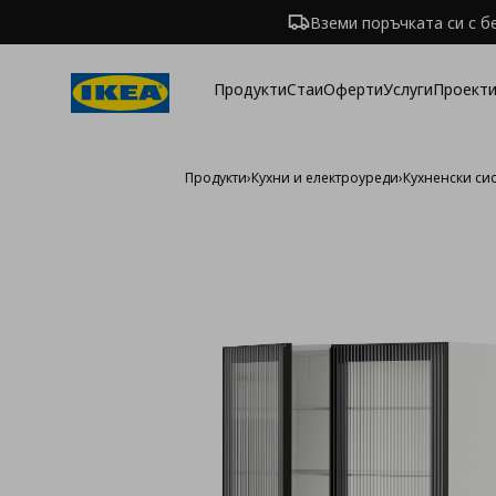
Вземи поръчката си с б
Продукти
Стаи
Оферти
Услуги
Проекти
Продукти
›
Кухни и електроуреди
›
Кухненски си