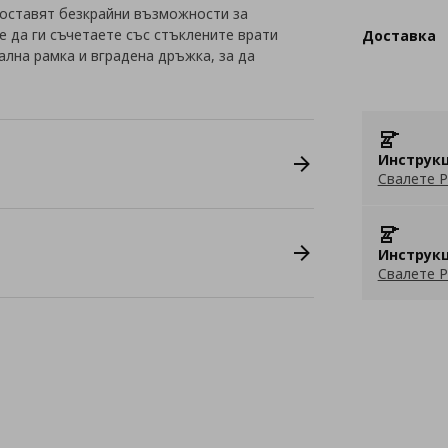
оставят безкрайни възможности за
е да ги съчетаете със стъклените врати
Доставка
ална рамка и вградена дръжка, за да
Инструкц
Свалете P
Инструкц
Свалете P