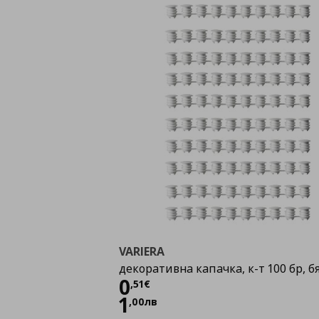
VARIERA
декоративна капачка, к-т 100 бр, б
Цена
0,51 €
0
,
51
€
1
,
00
лв