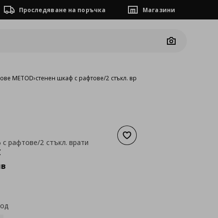
Проследяване на поръчка
Магазини
Camera
фове METOD
›
стенен шкаф с рафтове/2 стъкл. врати
Добави към списъка с люб
 с рафтове/2 стъкл. врати
а
159,52 €
€
лв
код