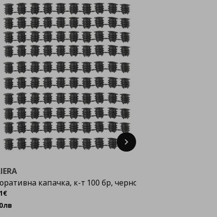
Next
IERA
METOD
оративна капачка, к-т 100 бр, черно
релса за окачва
ена
0,51 €
Цена
12,
12
1
€
,
78
€
25
0
лв
,
00
лв