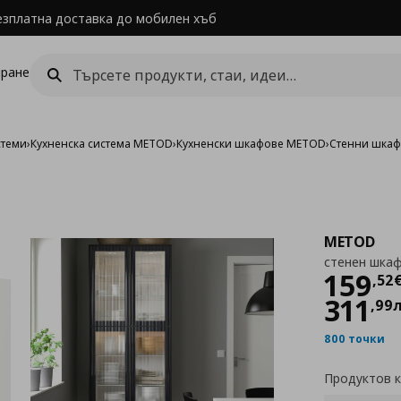
езплатна доставка до мобилен хъб
ране
стеми
›
Кухненска система METOD
›
Кухненски шкафове METOD
›
Стенни шка
METOD
стенен шкаф
Цен
159
,
52
311
,
99
800 точки
Продуктов 