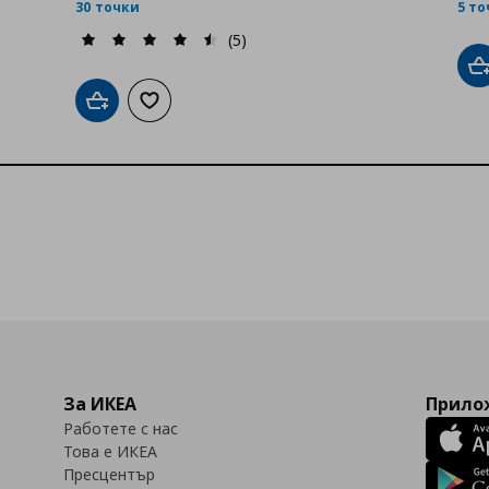
30 точки
5 т
(5)
Д
бими
Добави в кошницата
Добави към списъка с любими
За ИКЕА
Прилож
Работете с нас
Това е ИКЕА
Пресцентър