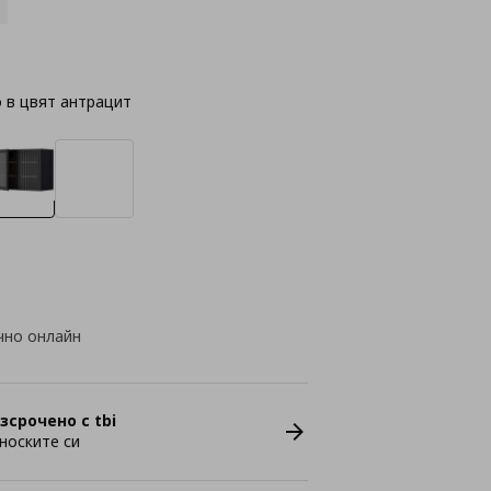
 в цвят антрацит
чно онлайн
зсрочено с tbi
носките си