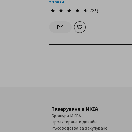
5 точки
(25)
Добави към списъка с лю
Информирай ме за наличност
Пазаруване в ИКЕА
Брошури ИКЕА
Проектиране и дизайн
Ръководства за закупуване