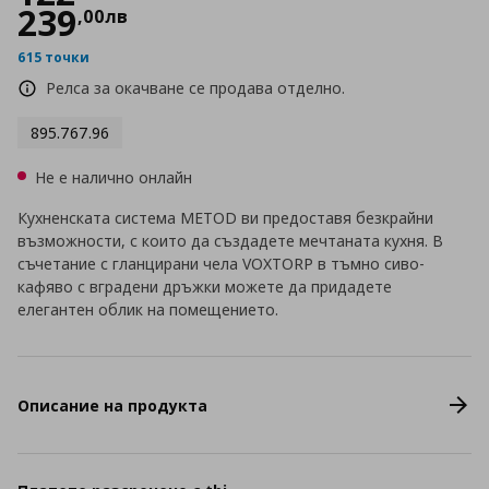
239
,
00
лв
615 точки
Релса за окачване се продава отделно.
895.767.96
Не е налично онлайн
Кухненската система METOD ви предоставя безкрайни
възможности, с които да създадете мечтаната кухня. В
съчетание с гланцирани чела VOXTORP в тъмно сиво-
кафяво с вградени дръжки можете да придадете
елегантен облик на помещението.
Описание на продукта