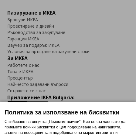
Пазаруване в ИКЕА
Брошури ИКЕА
Проектиране и дизайн
Ръководства за закупуване
Гаранции ИКЕА
Ваучер за подарък ИКЕА
Условия за връщане на закупени стоки
За ИКЕА
Работете с нас
Това е ИКЕА
Пресцентър
Най-често задавани въпроси
Свържете се с нас
Приложение IKEA Bulgaria:
Политика за използване на бисквитки
С избиране на опцията „Приемам всички“, Вие се съгласявате да
приемете всички бисквитки с цел подобряване на навигацията,
Последвайте ни:
анализ на посещенията и подобряване на маркетинговите ни