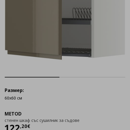
Размер:
60x60 см
METOD
стенен шкаф със сушилник за съдове
Цена
122,20 €
122
,
20
€