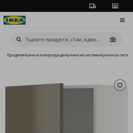
Проследяване на п
Магази
Burge
Camera
Продукти
›
Кухни и електроуреди
›
Кухненски системи
›
Кухненска систе
Добав