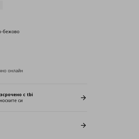
о-бежово
чно онлайн
зсрочено с tbi
носките си