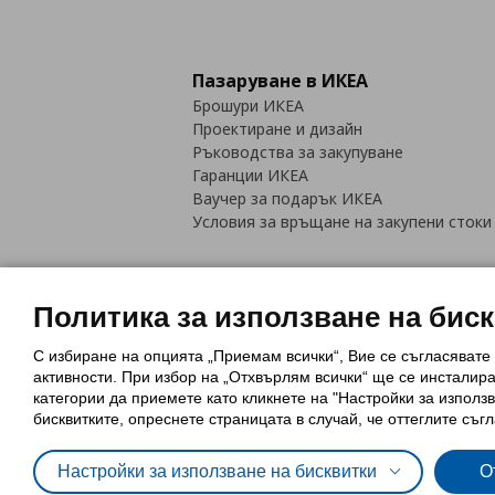
Пазаруване в ИКЕА
Брошури ИКЕА
Проектиране и дизайн
Ръководства за закупуване
Гаранции ИКЕА
Ваучер за подарък ИКЕА
Условия за връщане на закупени стоки
Политика за използване на бис
С избиране на опцията „Приемам всички“, Вие се съгласявате
Политика за използване на бискви
активности. При избор на „Отхвърлям всички“ ще се инсталир
Обща политика за личните данни
категории да приемете като кликнете на "Настройки за използв
Политика за защита на лични данн
бисквитките, опреснете страницата в случай, че оттеглите съгл
Настройки за използване на бисквитки
О