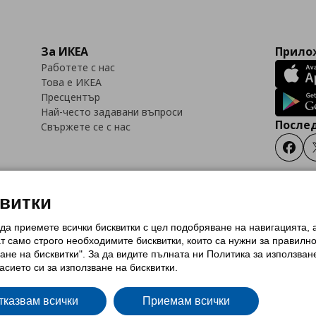
За ИКЕА
Прилож
Работете с нас
Това е ИКЕА
Пресцентър
Най-често задавани въпроси
Послед
Свържете се с нас
Faceb
квитки
 да приемете всички бисквитки с цел подобряване на навигацията,
тки (Cookies)
Избор на настройки за използване на бисквитки
Условия за п
ат само строго необходимитe бисквитки, които са нужни за правилн
Политика за защита на личните данни на ikea.bg
Общи условия на програма
ане на бисквитки". За да видите пълната ни Политика за използван
и на програма IKEA Family
асието си за използване на бисквитки.
тказвам всички
Приемам всички