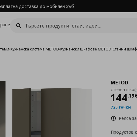
езплатна доставка до мобилен хъб
ране
стеми
›
Кухненска система METOD
›
Кухненски шкафове METOD
›
Стенни шка
METOD
стенен шкаф
Цен
144
,
19
725 точки
Релса за
Продуктов 