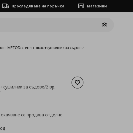
Проследяване на поръчка
Магазини
Camera
фове METOD
›
стенен шкаф+сушилник за съдове/2 вр.
Добави към списъка с люб
+сушилник за съдове/2 вр.
а
144,19 €
€
 окачване се продава отделно.
код