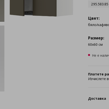
295.583.85
Цвят:
бяло/кафяв
Размер:
60x60 см
Не е нали
Платете ра
Изчислете в
Доставка