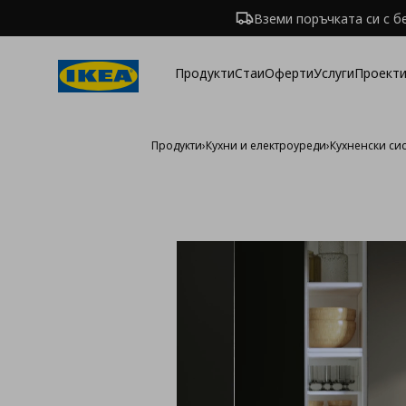
Вземи поръчката си с б
Продукти
Стаи
Оферти
Услуги
Проекти
Продукти
›
Кухни и електроуреди
›
Кухненски си