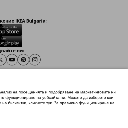
ение IKEA Bulgaria:
вайте ни:
ook
Twitter
Youtube
Pinterest
Instagram
 анализ на посещенията и подобряване на маркетинговите ни
олзване на ikea.bg
ото функциониране на уебсайта ни. Можете да изберете кои
 IKEA Family
е на бисквитки, кликнете тук. За правилно функциониране на