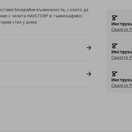
оставя безкрайни възможности, с които да
ание с челата HAVSTORP в тъмнокафяво/
орим стил у дома.
Инструкц
Свалете P
Инструкц
Свалете P
Инструкц
Свалете P