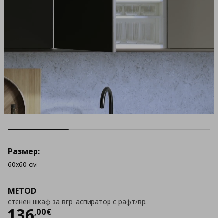
Размер:
60x60 см
METOD
стенен шкаф за вгр. аспиратор с рафт/вр.
Цена
136,00 €
136
,
00
€