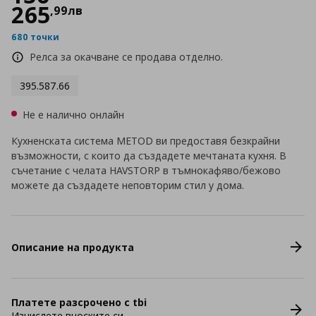
265
,
99
лв
680 точки
Релса за окачване се продава отделно.
395.587.66
Не е налично онлайн
Кухненската система METOD ви предоставя безкрайни
възможности, с които да създадете мечтаната кухня. В
съчетание с челата HAVSTORP в тъмнокафяво/бежово
можете да създадете неповторим стил у дома.
Описание на продукта
Платете разсрочено с tbi
Изчислете вноските си