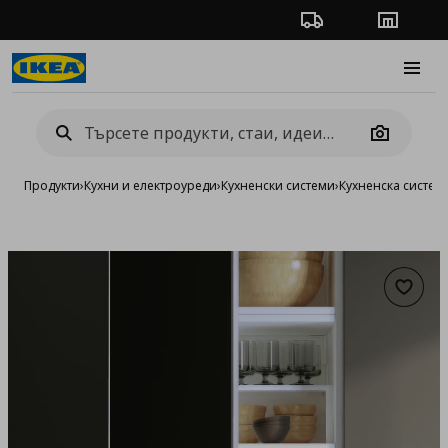
Проследяване на п
Магази
Burge
Camera
Продукти
›
Кухни и електроуреди
›
Кухненски системи
›
Кухненска систе
Добав