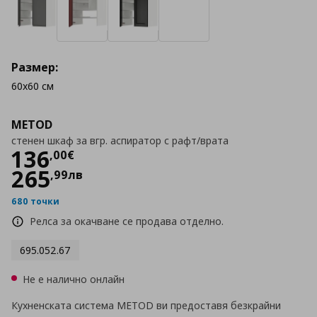
Размер:
60x60 см
METOD
стенен шкаф за вгр. аспиратор с рафт/врата
Цена
136,00 €
136
,
00
€
265
,
99
лв
680 точки
Релса за окачване се продава отделно.
695.052.67
Не е налично онлайн
Кухненската система METOD ви предоставя безкрайни