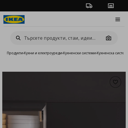
Проследяване на п
Магази
Burge
Camera
Продукти
›
Кухни и електроуреди
›
Кухненски системи
›
Кухненска систе
Добав