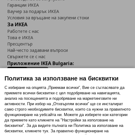
Гаранции ИКЕА
Ваучер за подарък ИКЕА
Условия за връщане на закупени стоки
За ИКЕА
Работете с нас
Това е ИКЕА
Пресцентър
Най-често задавани въпроси
Свържете се с нас
Приложение IKEA Bulgaria:
Политика за използване на бисквитки
С избиране на опцията „Приемам всички“, Вие се съгласявате да
приемете всички бисквитки с цел подобряване на навигацията,
Последвайте ни:
анализ на посещенията и подобряване на маркетинговите ни
активности. При избор на „Отхвърлям всички“ ще се инсталират
Facebook
Twitter
Youtube
Pinterest
Instagram
само строго необходимитe бисквитки, които са нужни за правилното
функциониране на уебсайта ни. Можете да изберете кои категории
да приемете като кликнете на "Настройки за използване на
бисквитки". За да видите пълната ни Политика за използване на
бисквитки, кликнете тук. За правилно функциониране на