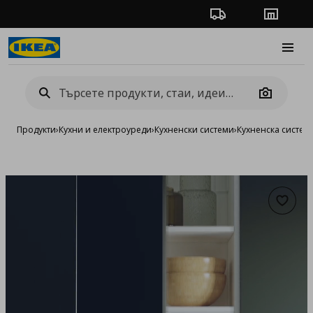
Проследяване на п
Магази
Burge
Camera
Продукти
›
Кухни и електроуреди
›
Кухненски системи
›
Кухненска систе
Добав