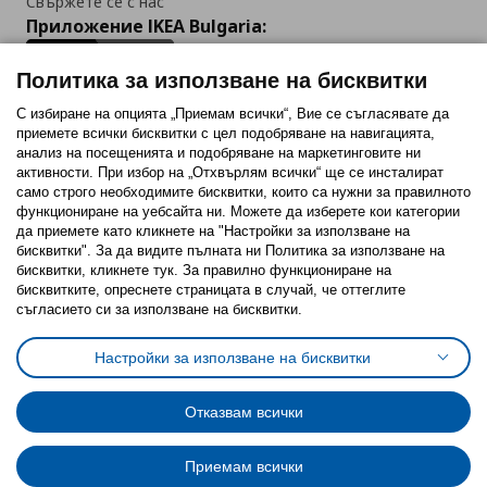
Свържете се с нас
Приложение IKEA Bulgaria:
Политика за използване на бисквитки
С избиране на опцията „Приемам всички“, Вие се съгласявате да
приемете всички бисквитки с цел подобряване на навигацията,
Последвайте ни:
анализ на посещенията и подобряване на маркетинговите ни
активности. При избор на „Отхвърлям всички“ ще се инсталират
Facebook
Twitter
Youtube
Pinterest
Instagram
само строго необходимитe бисквитки, които са нужни за правилното
функциониране на уебсайта ни. Можете да изберете кои категории
да приемете като кликнете на "Настройки за използване на
бисквитки". За да видите пълната ни Политика за използване на
бисквитки, кликнете тук. За правилно функциониране на
бисквитките, опреснете страницата в случай, че оттеглите
съгласието си за използване на бисквитки.
Политика за използване на бисквитки (Cookies)
Избор на настройки за използване на бисквитки
Настройки за използване на бисквитки
Условия за ползване на ikea.bg
Обща политика за личните данни
Политика за защита на личните данни на ikea.bg
Общи условия на програма IKEA Family
Отказвам всички
Политика за защита на лични данни на програма IKEA Family
Приемам всички