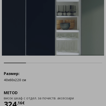
Размер:
40x60x220 см
METOD
висок шкаф с отдел. за почиств. аксесоари
Цена
324,16 €
324
,
16
€