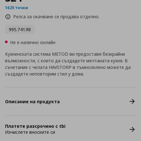
1625 точки
Релса за окачване се продава отделно.
995.741.98
Не е налично онлайн
Кухненската система METOD ви предоставя безкрайни
възможности, с които да създадете мечтаната кухня. В
съчетание с челата HAVSTORP в тъмнозелено можете да
създадете неповторим стил у дома.
Описание на продукта
Платете разсрочено с tbi
Изчислете вноските си