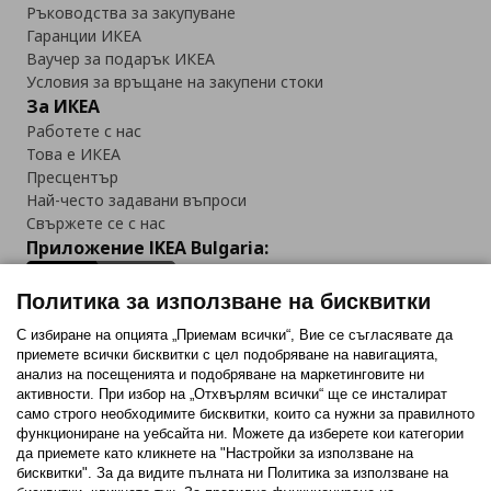
Ръководства за закупуване
Гаранции ИКЕА
Ваучер за подарък ИКЕА
Условия за връщане на закупени стоки
За ИКЕА
Работете с нас
Това е ИКЕА
Пресцентър
Най-често задавани въпроси
Свържете се с нас
Приложение IKEA Bulgaria:
Политика за използване на бисквитки
С избиране на опцията „Приемам всички“, Вие се съгласявате да
приемете всички бисквитки с цел подобряване на навигацията,
Последвайте ни:
анализ на посещенията и подобряване на маркетинговите ни
активности. При избор на „Отхвърлям всички“ ще се инсталират
Facebook
Twitter
Youtube
Pinterest
Instagram
само строго необходимитe бисквитки, които са нужни за правилното
функциониране на уебсайта ни. Можете да изберете кои категории
да приемете като кликнете на "Настройки за използване на
бисквитки". За да видите пълната ни Политика за използване на