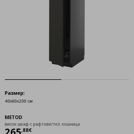
Размер:
40x60x200 см
METOD
висок шкаф с рафтове/тел. кошница
Цена
265,88 €
265
,
88
€