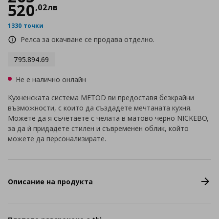
520
,
02
лв
1330 точки
Релса за окачване се продава отделно.
795.894.69
Не е налично онлайн
Кухненската система METOD ви предоставя безкрайни
възможности, с които да създадете мечтаната кухня.
Можете да я съчетаете с челата в матово черно NICKEBO,
за да ѝ придадете стилен и съвременен облик, който
можете да персонализирате.
Описание на продукта