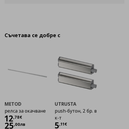
Съчетава се добре с
METOD
UTRUSTA
релса за окачване
push-бутон, 2 бр. в
Цена
12,78 €
12
,
78
€
к-т
Цена
5,11 €
5
25
,
11
€
,
00
лв