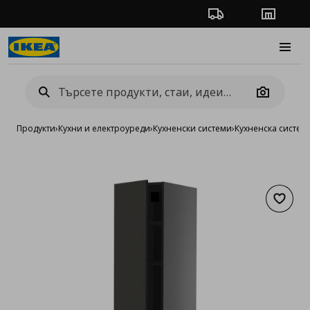
Проследяване на п
Магази
Burge
Camera
Продукти
›
Кухни и електроуреди
›
Кухненски системи
›
Кухненска систе
Добав