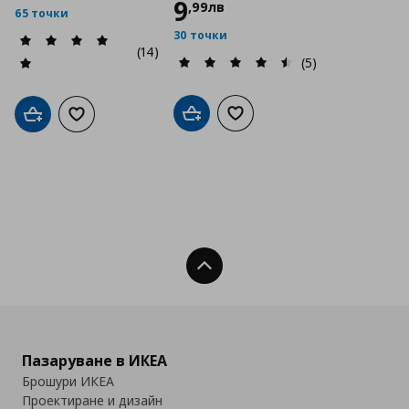
9
,
99
лв
65 точки
30 точки
(14)
(5)
Добави в кошницата
Добави към списъка с люб
Добави в кошницата
Добави към списъка с любими
Нагоре
Пазаруване в ИКЕА
Брошури ИКЕА
Проектиране и дизайн