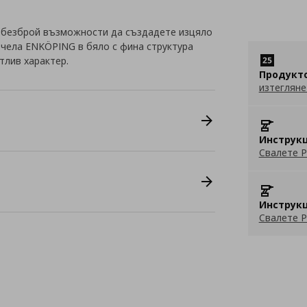
 безброй възможности да създадете изцяло
с чела ENKÖPING в бяло с фина структура
тлив характер.
Продукт
изтегляне
Инструкц
Свалете P
Инструкц
Свалете P