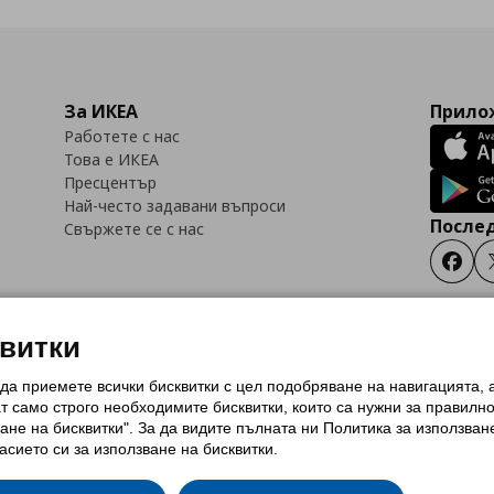
За ИКЕА
Прилож
Работете с нас
Това е ИКЕА
Пресцентър
Най-често задавани въпроси
Послед
Свържете се с нас
Faceb
квитки
 да приемете всички бисквитки с цел подобряване на навигацията,
тки (Cookies)
Избор на настройки за използване на бисквитки
Условия за п
ат само строго необходимитe бисквитки, които са нужни за правилн
Политика за защита на личните данни на ikea.bg
Общи условия на програма
ане на бисквитки". За да видите пълната ни Политика за използван
и на програма IKEA Family
асието си за използване на бисквитки.