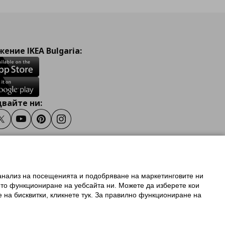
ение IKEA Bulgaria:
вайте ни:
ook
Twitter
Youtube
Pinterest
Instagram
 анализ на посещенията и подобряване на маркетинговите ни
олзване на ikea.bg
ото функциониране на уебсайта ни. Можете да изберете кои
 IKEA Family
е на бисквитки, кликнете тук. За правилно функциониране на