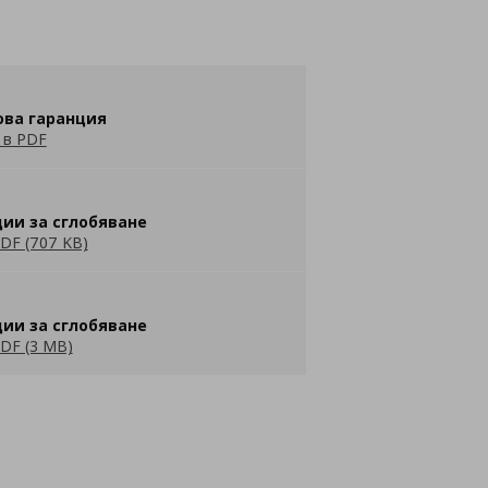
ова гаранция
 в PDF
ии за сглобяване
DF (707 KB)
ии за сглобяване
DF (3 MB)