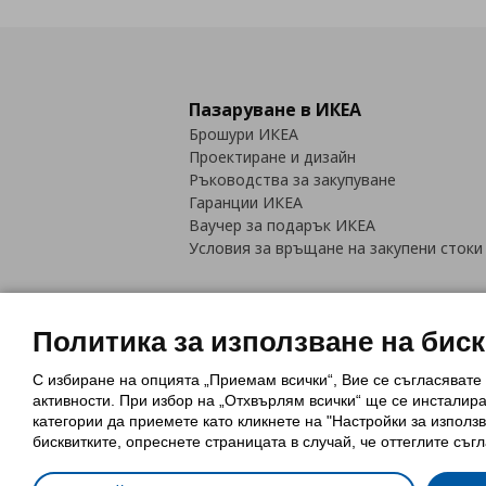
Пазаруване в ИКЕА
Брошури ИКЕА
Проектиране и дизайн
Ръководства за закупуване
Гаранции ИКЕА
Ваучер за подарък ИКЕА
Условия за връщане на закупени стоки
Политика за използване на бис
С избиране на опцията „Приемам всички“, Вие се съгласявате
Политика за използване на бискви
активности. При избор на „Отхвърлям всички“ ще се инсталир
Обща политика за личните данни
категории да приемете като кликнете на "Настройки за използв
Политика за защита на лични данн
бисквитките, опреснете страницата в случай, че оттеглите съгл