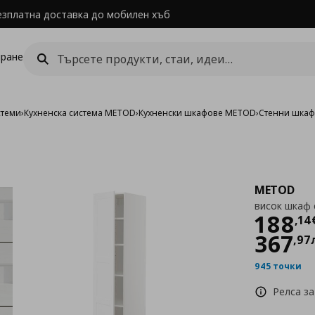
езплатна доставка до мобилен хъб
ране
стеми
›
Кухненска система METOD
›
Кухненски шкафове METOD
›
Стенни шка
METOD
висок шкаф 
Цен
188
,
14
367
,
97
945 точки
Релса за