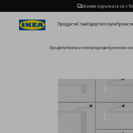
Вземи поръчката си с б
Продукти
Стаи
Оферти
Услуги
Проекти
Продукти
›
Кухни и електроуреди
›
Кухненски си