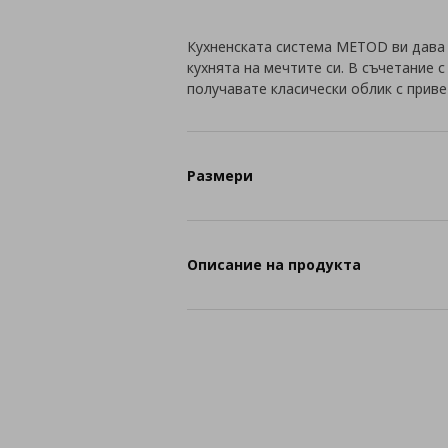
Кухненската система METOD ви дава
кухнята на мечтите си. В съчетание 
получавате класически облик с приве
Размери
Описание на продукта