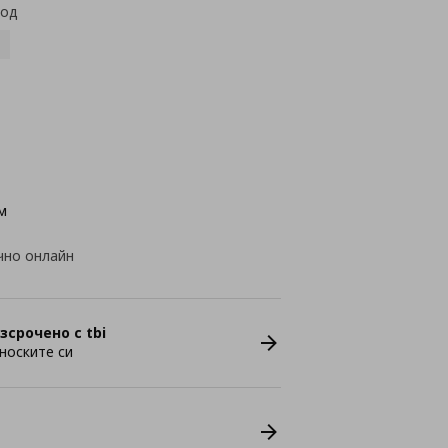
код
м
чно онлайн
зсрочено с tbi
носките си