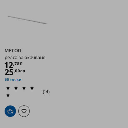
METOD
релса за окачване
Цена
12,78 €
12
,
78
€
25
,
00
лв
65 точки
(14)
Добави в кошницата
Добави към списъка с любими