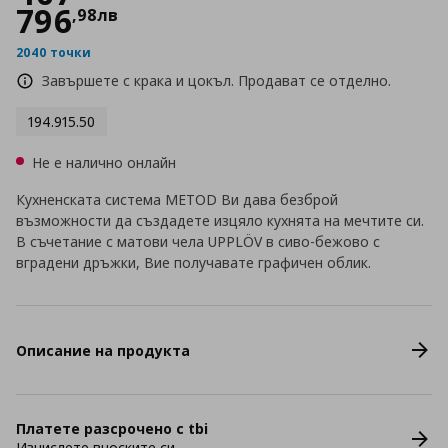
796
,
98
лв
2040 точки
Завършете с крака и цокъл. Продават се отделно.
194.915.50
Не е налично онлайн
Кухненската система METOD Ви дава безброй
възможности да създадете изцяло кухнята на мечтите си.
В съчетание с матови чела UPPLÖV в сиво-бежово с
вградени дръжки, Вие получавате графичен облик.
Описание на продукта
Платете разсрочено с tbi
Изчислете вноските си