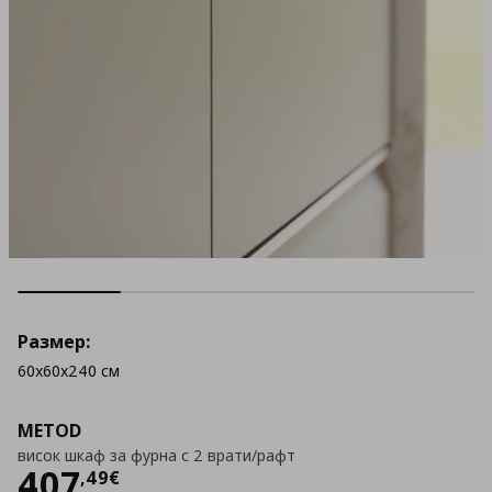
Размер:
60x60x240 см
METOD
висок шкаф за фурна с 2 врати/рафт
Цена
407,49 €
407
,
49
€