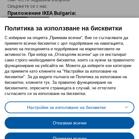
Свържете се с нас
Приложение IKEA Bulgaria:
Политика за използване на бисквитки
С избиране на опцията „Приемам всички“, Вие се съгласявате да
приемете всички бисквитки с цел подобряване на навигацията,
Последвайте ни:
анализ на посещенията и подобряване на маркетинговите ни
активности. При избор на „Отхвърлям всички“ ще се инсталират
Facebook
Twitter
Youtube
Pinterest
Instagram
само строго необходимитe бисквитки, които са нужни за правилното
функциониране на уебсайта ни. Можете да изберете кои категории
да приемете като кликнете на "Настройки за използване на
бисквитки". За да видите пълната ни Политика за използване на
бисквитки, кликнете тук. За правилно функциониране на
бисквитките, опреснете страницата в случай, че оттеглите
съгласието си за използване на бисквитки.
Политика за използване на бисквитки (Cookies)
Избор на настройки за използване на бисквитки
Настройки за използване на бисквитки
Условия за ползване на ikea.bg
Обща политика за личните данни
Политика за защита на личните данни на ikea.bg
Общи условия на програма IKEA Family
Отказвам всички
Политика за защита на лични данни на програма IKEA Family
Приемам всички