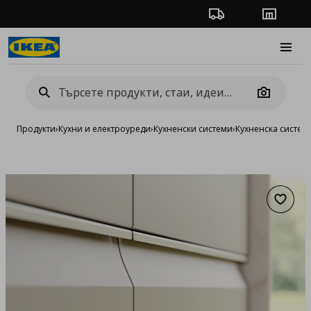
Проследяване на п
Магази
Burge
Camera
Продукти
›
Кухни и електроуреди
›
Кухненски системи
›
Кухненска систе
Добав