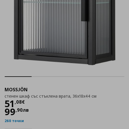
MOSSJÖN
стенен шкаф със стъклена врата, 36x18x44 см
Цена
51,08 €
51
,
08
€
99
,
90
лв
260 точки