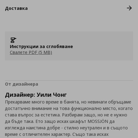
Доставка
Инструкции за сглобяване
Свалете PDF (5 MB)
От дизайнера
Дизайнер: Уили Чонг
Прекарваме много време в банята, но невинаги обръщаме
достатъчно внимание на това функционално място, когато
става въпрос за естетика. Разбирам защо, но не е нужно
да бъде така. Ето защо исках шкафът MOSSJÖN да
изглежда наистина добре - стилно неутрален и в същото
време с отличителен характер. Също така исках