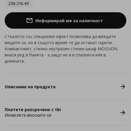
206.216.40
Информирай ме за наличност
Стъклото със специален ефект позволява да виждате
вещите си, но в същото време те да останат скрити.
Компактният, стилно неутрален стенен шкаф MOSSJÖN
внася ред в банята - а защо не и в спалнята или в
дневната.
Описание на продукта
Платете разсрочено с tbi
Изчислете вноските си