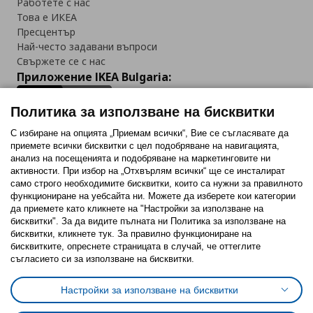
Работете с нас
Това е ИКЕА
Пресцентър
Най-често задавани въпроси
Свържете се с нас
Приложение IKEA Bulgaria:
Политика за използване на бисквитки
С избиране на опцията „Приемам всички“, Вие се съгласявате да
приемете всички бисквитки с цел подобряване на навигацията,
Последвайте ни:
анализ на посещенията и подобряване на маркетинговите ни
активности. При избор на „Отхвърлям всички“ ще се инсталират
Facebook
Twitter
Youtube
Pinterest
Instagram
само строго необходимитe бисквитки, които са нужни за правилното
функциониране на уебсайта ни. Можете да изберете кои категории
да приемете като кликнете на "Настройки за използване на
бисквитки". За да видите пълната ни Политика за използване на
бисквитки, кликнете тук. За правилно функциониране на
бисквитките, опреснете страницата в случай, че оттеглите
съгласието си за използване на бисквитки.
Политика за използване на бисквитки (Cookies)
Избор на настройки за използване на бисквитки
Настройки за използване на бисквитки
Условия за ползване на ikea.bg
Обща политика за личните данни
Политика за защита на личните данни на ikea.bg