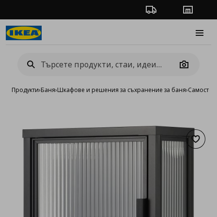
Проследяване на п
Магази
Burge
Camera
Продукти
›
Баня
›
Шкафове и решения за съхранение за баня
›
Самостоя
Добав