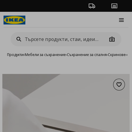
Проследяване на п
Магази
Burge
Camera
Продукти
›
Мебели за съхранение
›
Съхранение за спалня
›
Скринове
›
ск
Добав