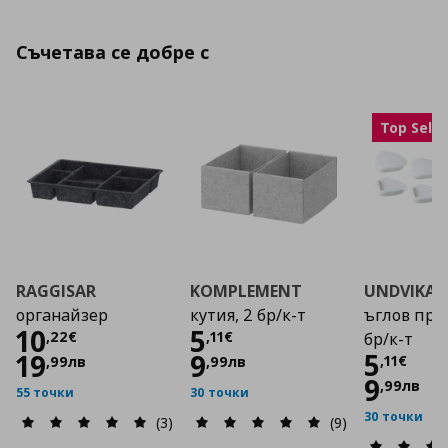
Съчетава се добре с
Top Selle
RAGGISAR
KOMPLEMENT
UNDVIKA
органайзер
кутия, 2 бр/к-т
ъглов про
Цена
10,22 €
Цена
5,11 €
10
5
,
22
€
,
11
€
бр/к-т
Цена
5
19
9
,
11
€
,
99
лв
,
99
лв
9
,
99
лв
55 точки
30 точки
30 точки
(3)
(9)