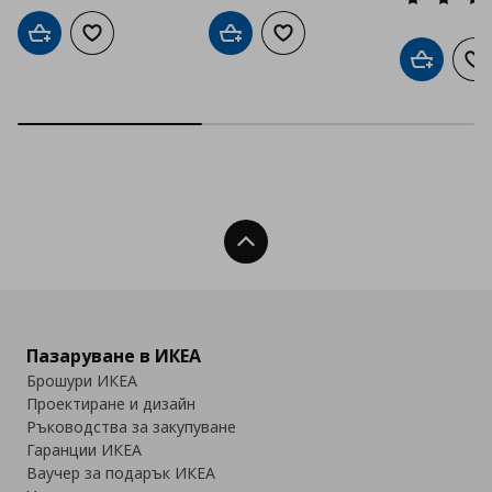
Добави в кошницата
Добави към списъка с любими
Добави в кошницата
Добави към списъка с люб
Добави в
До
Нагоре
Пазаруване в ИКЕА
Брошури ИКЕА
Проектиране и дизайн
Ръководства за закупуване
Гаранции ИКЕА
Ваучер за подарък ИКЕА