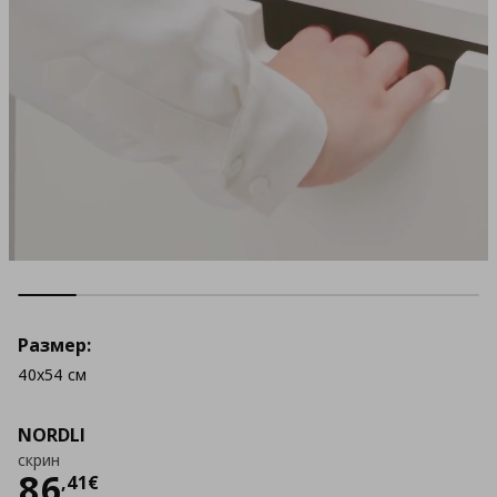
Размер:
40x54 см
NORDLI
скрин
Цена
86,41 €
86
,
41
€