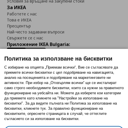
Условия за връщане на закупени стоки
За ИКЕА
Работете с нас
Това е ИКЕА
Пресцентър
Най-често задавани въпроси
Свържете се с нас
Приложение IKEA Bulgaria:
Политика за използване на бисквитки
С избиране на опцията „Приемам всички“, Вие се съгласявате да
приемете всички бисквитки с цел подобряване на навигацията,
Последвайте ни:
анализ на посещенията и подобряване на маркетинговите ни
активности. При избор на „Отхвърлям всички“ ще се инсталират
Facebook
Twitter
Youtube
Pinterest
Instagram
само строго необходимитe бисквитки, които са нужни за правилното
функциониране на уебсайта ни. Можете да изберете кои категории
да приемете като кликнете на "Настройки за използване на
бисквитки". За да видите пълната ни Политика за използване на
бисквитки, кликнете тук. За правилно функциониране на
бисквитките, опреснете страницата в случай, че оттеглите
съгласието си за използване на бисквитки.
Политика за използване на бисквитки (Cookies)
Избор на настройки за използване на бисквитки