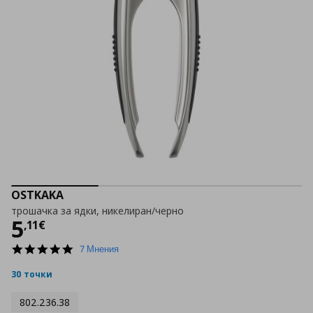
OSTKAKA
трошачка за ядки, никелиран/черно
Цена
5,11 €
5
,
11
€
5.0
7 Мнения
star
rating
30 точки
802.236.38