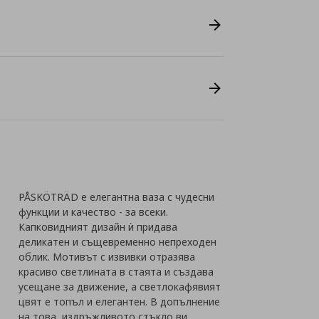
PÅSKÖTRÄD е елегантна ваза с чудесни
функции и качество - за всеки.
Капковидният дизайн ѝ придава
деликатен и същевременно непреходен
облик. Мотивът с извивки отразява
красиво светлината в стаята и създава
усещане за движение, а светлокафявият
цвят е топъл и елегантен. В допълнение
на това, издръжливото стъкло ви