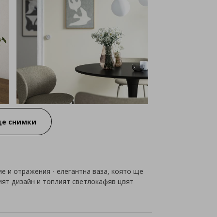
е снимки
е и отражения - елегантна ваза, която ще
ият дизайн и топлият светлокафяв цвят