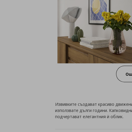
Ощ
Извивките създават красиво движени
използвате дълги години. Капковидн
подчертават елегантния ѝ облик.