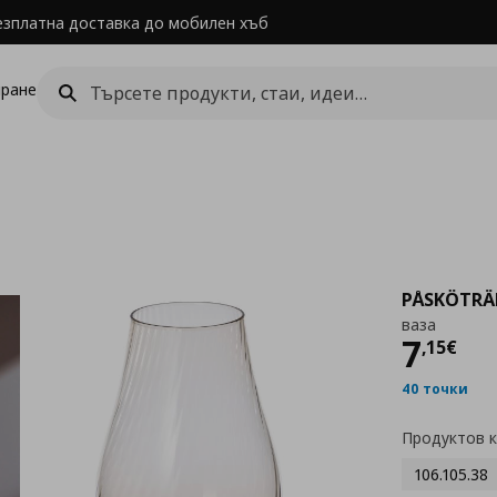
езплатна доставка до мобилен хъб
ране
PÅSKÖTRÄ
ваза
Цен
7
,
15
€
40 точки
Продуктов 
106.105.38