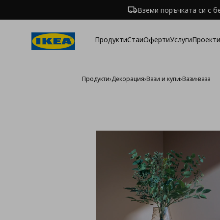
Вземи поръчката си с б
Продукти
Стаи
Оферти
Услуги
Проекти
Продукти
›
Декорация
›
Вази и купи
›
Вази
›
ваза