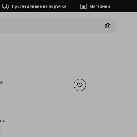
Проследяване на поръчка
Магазини
Camera
D
Добави към списъка с люб
а
7,15 €
код