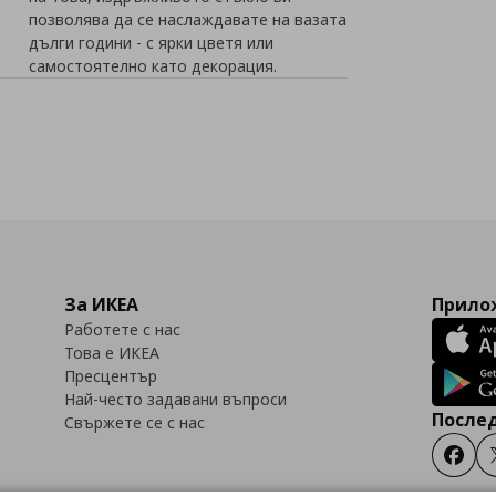
позволява да се наслаждавате на вазата
дълги години - с ярки цветя или
самостоятелно като декорация.
За ИКЕА
Прилож
Работете с нас
Това е ИКЕА
Пресцентър
Най-често задавани въпроси
Послед
Свържете се с нас
Faceb