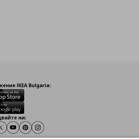
ение IKEA Bulgaria:
вайте ни:
ook
Twitter
Youtube
Pinterest
Instagram