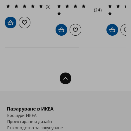
(5)
(24)
Добави в кошницата
Добави към списъка с любими
Добави в кошницата
Добави към списъка с люб
Добави в
До
Нагоре
Пазаруване в ИКЕА
Брошури ИКЕА
Проектиране и дизайн
Ръководства за закупуване