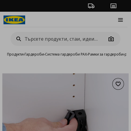
Проследяване на п
Магази
Burge
Camera
Продукти
›
Гардероби
›
Система гардероби PAX
›
Рамки за гардероби
›
рам
Добав