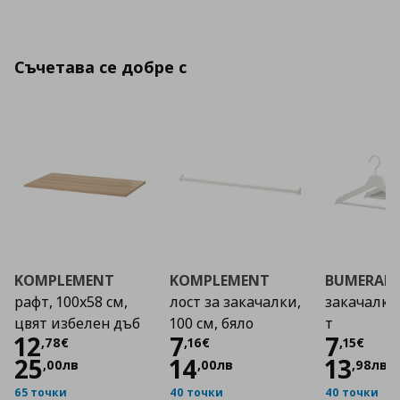
Съчетава се добре с
KOMPLEMENT
KOMPLEMENT
BUMERAN
рафт, 100x58 см,
лост за закачалки,
закачалка, 
цвят избелен дъб
100 см, бяло
т
Цена
12,78 €
Цена
7,16 €
Цена
12
7
7
,
78
€
,
16
€
,
15
€
25
14
13
,
00
лв
,
00
лв
,
98
лв
65 точки
40 точки
40 точки