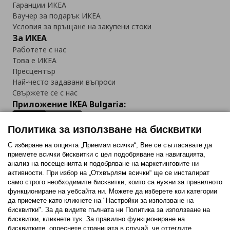
Гаранции ИКЕА
Ваучер за подарък ИКЕА
Условия за връщане на закупени стоки
За ИКЕА
Работете с нас
Това е ИКЕА
Пресцентър
Най-често задавани въпроси
Свържете се с нас
Приложение IKEA Bulgaria:
Политика за използване на бисквитки
С избиране на опцията „Приемам всички“, Вие се съгласявате да
приемете всички бисквитки с цел подобряване на навигацията,
Последвайте ни:
анализ на посещенията и подобряване на маркетинговите ни
активности. При избор на „Отхвърлям всички“ ще се инсталират
Facebook
Twitter
Youtube
Pinterest
Instagram
само строго необходимитe бисквитки, които са нужни за правилното
функциониране на уебсайта ни. Можете да изберете кои категории
да приемете като кликнете на "Настройки за използване на
бисквитки". За да видите пълната ни Политика за използване на
бисквитки, кликнете тук. За правилно функциониране на
бисквитките, опреснете страницата в случай, че оттеглите