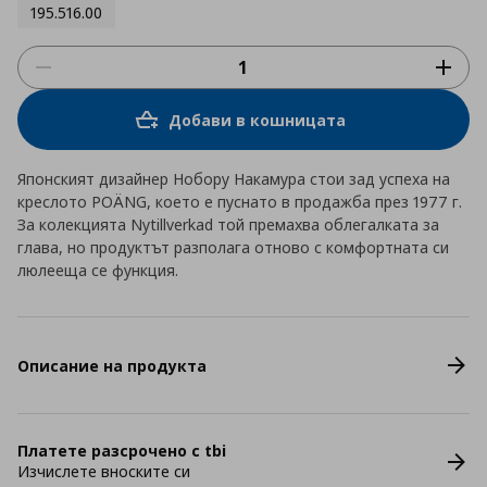
195.516.00
Добави в кошницата
Японският дизайнер Нобору Накамура стои зад успеха на
креслото POÄNG, което е пуснато в продажба през 1977 г.
За колекцията Nytillverkad той премахва облегалката за
глава, но продуктът разполага отново с комфортната си
люлееща се функция.
Описание на продукта
Платете разсрочено с tbi
Изчислете вноските си