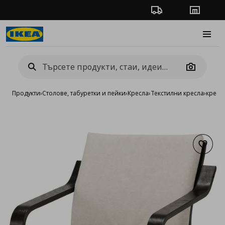
Проследяване на п
Магази
Burge
Camera
Продукти
›
Столове, табуретки и пейки
›
Кресла
›
Текстилни кресла
›
кресл
Добав