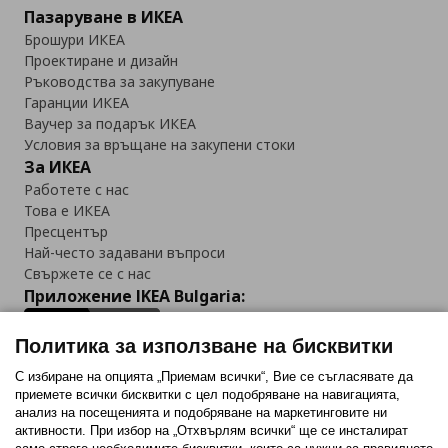
Пазаруване в ИКЕА
Брошури ИКЕА
Проектиране и дизайн
Ръководства за закупуване
Гаранции ИКЕА
Ваучер за подарък ИКЕА
Условия за връщане на закупени стоки
За ИКЕА
Работете с нас
Това е ИКЕА
Пресцентър
Най-често задавани въпроси
Свържете се с нас
Приложение IKEA Bulgaria:
Политика за използване на бисквитки
С избиране на опцията „Приемам всички“, Вие се съгласявате да
приемете всички бисквитки с цел подобряване на навигацията,
Последвайте ни:
анализ на посещенията и подобряване на маркетинговите ни
активности. При избор на „Отхвърлям всички“ ще се инсталират
Facebook
Twitter
Youtube
Pinterest
Instagram