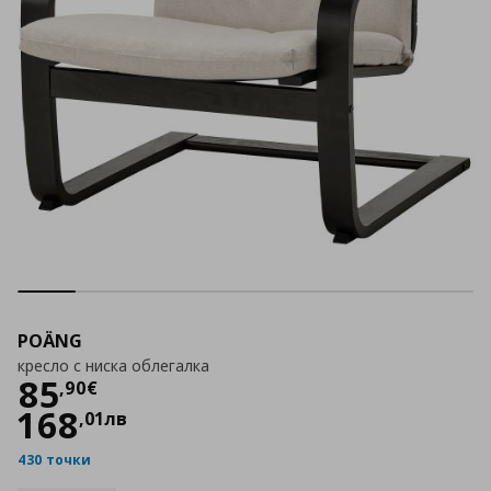
POÄNG
кресло с ниска облегалка
Цена
85,90 €
85
,
90
€
168
,
01
лв
430 точки