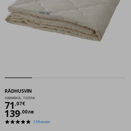
RÅDHUSVIN
завивка, топла
Цена
71,07 €
71
,
07
€
139
,
00
лв
5.0
5 Мнения
star