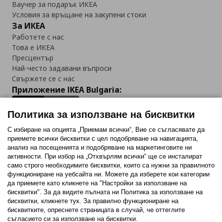
Ваучер за подарък ИКЕА
Условия за връщане на закупени стоки
За ИКЕА
Работете с нас
Това е ИКЕА
Пресцентър
Най-често задавани въпроси
Свържете се с нас
Приложение IKEA Bulgaria:
Политика за използване на бисквитки
С избиране на опцията „Приемам всички“, Вие се съгласявате да
приемете всички бисквитки с цел подобряване на навигацията,
Последвайте ни:
анализ на посещенията и подобряване на маркетинговите ни
активности. При избор на „Отхвърлям всички“ ще се инсталират
Facebook
Twitter
Youtube
Pinterest
Instagram
само строго необходимитe бисквитки, които са нужни за правилното
функциониране на уебсайта ни. Можете да изберете кои категории
да приемете като кликнете на "Настройки за използване на
бисквитки". За да видите пълната ни Политика за използване на
бисквитки, кликнете тук. За правилно функциониране на
бисквитките, опреснете страницата в случай, че оттеглите
съгласието си за използване на бисквитки.
Политика за използване на бисквитки (Cookies)