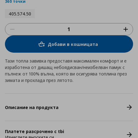
rating
360 точки
405.574.50
Добави в кошницата
Тази топла завивка предоставя максимален комфорт и е
изработена от дишащ небоядисван/неизбелван памук с
пълнеж от 100% вълна, която ви осигурява топлина през
зимата и прохлада през лятото.
Описание на продукта
Платете разсрочено с tbi
Изчислете вноските си