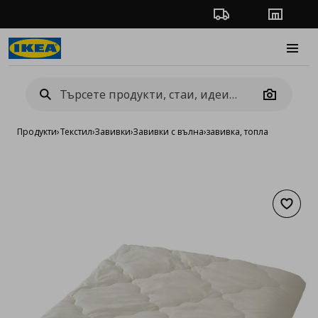
Проследяване на п
Магази
Burge
Camera
Продукти
›
Текстил
›
Завивки
›
Завивки с вълна
›
завивка, топла
Добав