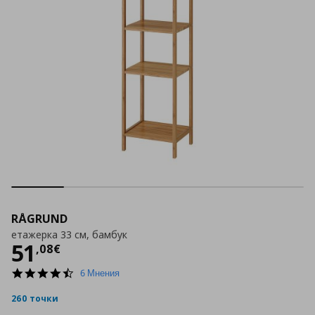
RÅGRUND
етажерка 33 см, бамбук
Цена
51,08 €
51
,
08
€
4.5
6 Мнения
star
rating
260 точки