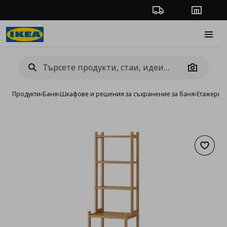
Проследяване на п
Магази
Burge
Camera
Продукти
›
Баня
›
Шкафове и решения за съхранение за баня
›
Етaжерки 
Добав