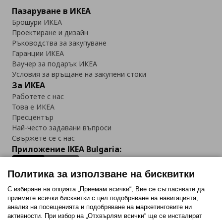
Пазаруване в ИКЕА
Брошури ИКЕА
Проектиране и дизайн
Ръководства за закупуване
Гаранции ИКЕА
Ваучер за подарък ИКЕА
Условия за връщане на закупени стоки
За ИКЕА
Работете с нас
Това е ИКЕА
Пресцентър
Най-често задавани въпроси
Свържете се с нас
Приложение IKEA Bulgaria:
Политика за използване на бисквитки
С избиране на опцията „Приемам всички“, Вие се съгласявате да
приемете всички бисквитки с цел подобряване на навигацията,
Последвайте ни:
анализ на посещенията и подобряване на маркетинговите ни
активности. При избор на „Отхвърлям всички“ ще се инсталират
Facebook
Twitter
Youtube
Pinterest
Instagram