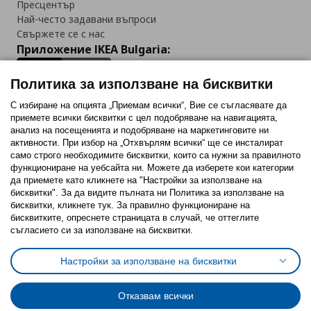
Пресцентър
Най-често задавани въпроси
Свържете се с нас
Приложение IKEA Bulgaria:
Политика за използване на бисквитки
С избиране на опцията „Приемам всички“, Вие се съгласявате да
приемете всички бисквитки с цел подобряване на навигацията,
Последвайте ни:
анализ на посещенията и подобряване на маркетинговите ни
активности. При избор на „Отхвърлям всички“ ще се инсталират
Facebook
Twitter
Youtube
Pinterest
Instagram
само строго необходимитe бисквитки, които са нужни за правилното
функциониране на уебсайта ни. Можете да изберете кои категории
да приемете като кликнете на "Настройки за използване на
бисквитки". За да видите пълната ни Политика за използване на
бисквитки, кликнете тук. За правилно функциониране на
бисквитките, опреснете страницата в случай, че оттеглите
съгласието си за използване на бисквитки.
Политика за използване на бисквитки (Cookies)
Избор на настройки за използване на бисквитки
Настройки за използване на бисквитки
Условия за ползване на ikea.bg
Обща политика за личните данни
Политика за защита на личните данни на ikea.bg
Общи условия на програма IKEA Family
Отказвам всички
Политика за защита на лични данни на програма IKEA Family