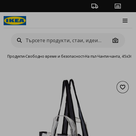
Проследяване на п
Магази
Burge
Camera
Продукти
›
Свободно време и безопасност
›
На път
›
Чанти
›
чанта, 45x36 
Добав