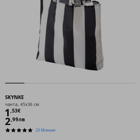
SKYNKE
чанта, 45x36 см
Цена
1,53 €
1
,
53
€
2
,
99
лв
4.9
25 Мнения
star